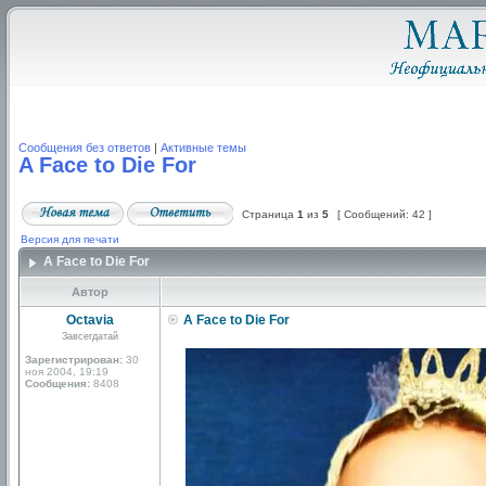
Сообщения без ответов
|
Активные темы
A Face to Die For
Страница
1
из
5
[ Сообщений: 42 ]
Версия для печати
A Face to Die For
Автор
Octavia
A Face to Die For
Завсегдатай
Зарегистрирован:
30
ноя 2004, 19:19
Сообщения:
8408