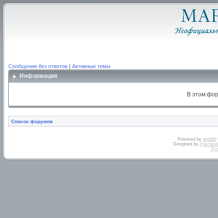
Сообщения без ответов
|
Активные темы
Информация
В этом фор
Список форумов
Powered by
phpBB
Designed by
Vjachesl
Ру