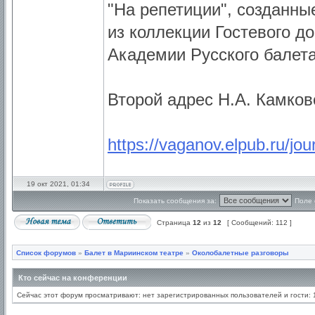
"На репетиции", созданн
из коллекции Гостевого д
Академии Русского балета
Второй адрес Н.А. Камков
https://vaganov.elpub.ru/jou
19 окт 2021, 01:34
Показать сообщения за:
Поле 
Страница
12
из
12
[ Сообщений: 112 ]
Список форумов
»
Балет в Мариинском театре
»
Околобалетные разговоры
Кто сейчас на конференции
Сейчас этот форум просматривают: нет зарегистрированных пользователей и гости: 