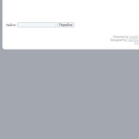
Найти:
Powered by
phpBB
Designed by
Vjachesl
Ру