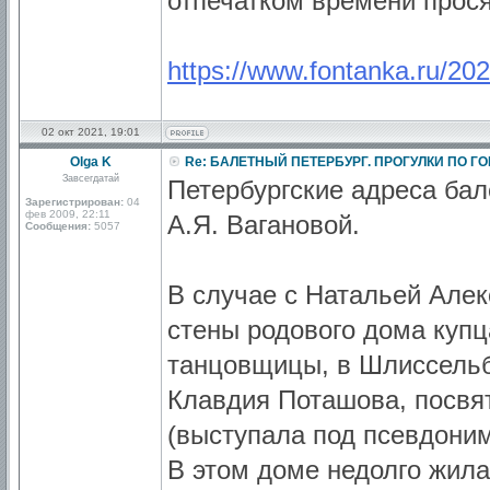
отпечатком времени прося
https://www.fontanka.ru/20
02 окт 2021, 19:01
Olga K
Re: БАЛЕТНЫЙ ПЕТЕРБУРГ. ПРОГУЛКИ ПО Г
Завсегдатай
Петербургские адреса бал
Зарегистрирован:
04
фев 2009, 22:11
А.Я. Вагановой.
Сообщения:
5057
В случае с Натальей Алек
стены родового дома куп
танцовщицы, в Шлиссельб
Клавдия Поташова, посвя
(выступала под псевдони
В этом доме недолго жила