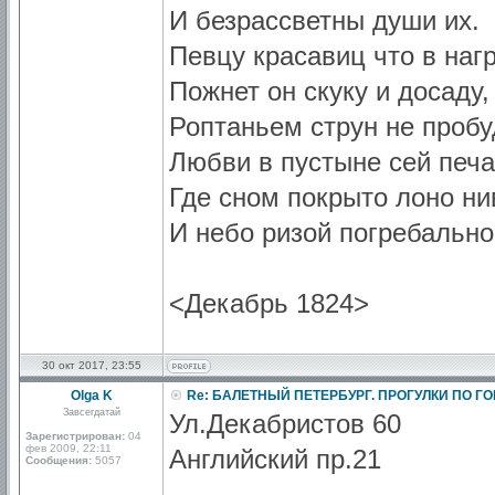
И безрассветны души их.
Певцу красавиц что в наг
Пожнет он скуку и досаду,
Роптаньем струн не проб
Любви в пустыне сей печа
Где сном покрыто лоно ни
И небо ризой погребально
<Декабрь 1824>
30 окт 2017, 23:55
Olga K
Re: БАЛЕТНЫЙ ПЕТЕРБУРГ. ПРОГУЛКИ ПО Г
Завсегдатай
Ул.Декабристов 60
Зарегистрирован:
04
фев 2009, 22:11
Английский пр.21
Сообщения:
5057