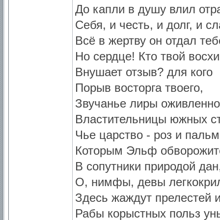
До капли в душу влил отра
Себя, и честь, и долг, и сл
Всё в жертву он отдал теб
Но сердце! Кто твой вос
Внушает отзыв? для кого
Порыв восторга твоего,
Звучанье лиры оживленн
Властительницы южных ст
Чье царство - роз и пальм
Которым Эльф обворожит
В сопутники природой дан
О, нимфы, девы легкокри
Здесь жаждут прелестей 
Рабы корыстных польз ун