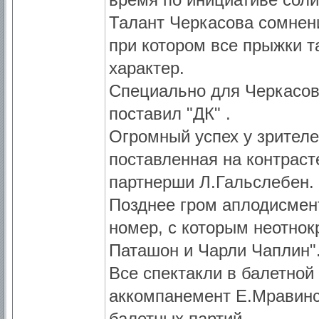
Талант Черкасова сомнени
при котором все прыжки 
характер.
Специально для Черкасов
поставил "ДК" .
Огромный успех у зрителе
поставленная на контраст
партнерши Л.Гальслебен.
Позднее гром аплодисмен
номер, с которым неотнокр
Паташон и Чарли Чаплин"
Все спектакли в балетной
аккомпанемент Е.Мравинск
балетных партий.