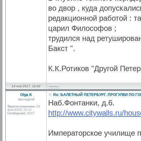
во двор , куда допускали
редакционной работой : та
царил Философов ;
трудился над ретуширова
Бакст ".
К.К.Ротиков "Другой Петер
14 ноя 2017, 12:42
Olga K
Re: БАЛЕТНЫЙ ПЕТЕРБУРГ. ПРОГУЛКИ ПО Г
Завсегдатай
Наб.Фонтанки, д.6.
Зарегистрирован:
04
фев 2009, 22:11
http://www.citywalls.ru/hou
Сообщения:
5057
Императорское училище п