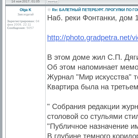
14 ноя 2017, 01:05
Olga K
Re: БАЛЕТНЫЙ ПЕТЕРБУРГ. ПРОГУЛКИ ПО Г
Завсегдатай
Наб. реки Фонтанки, дом 1
Зарегистрирован:
04
фев 2009, 22:11
Сообщения:
5057
http://photo.gradpetra.net/
В этом доме жил С.П. Дяг
Об этом напоминает мемо
Журнал "Мир искусства" т
Квартира была на третьем
" Собрания редакции журн
столовой со стульями стил
"Публичное назначение им
В глубине темного коридо