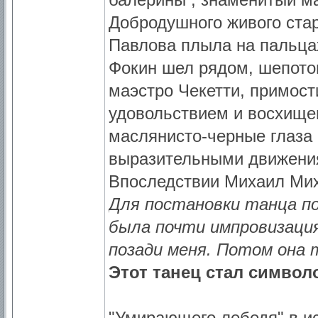
Добродушного живого стар
Павлова плыла на пальцах
Фокин шел рядом, шепото
маэстро Чекетти, примости
удовольствием и восхищен
маслянисто-черные глаза 
выразительными движени
Впоследствии Михаил Мих
Для постановки танца по
была почти импровизация
позади меня. Потом она 
Этот танец стал символо
"Умирающего лебедя" в и