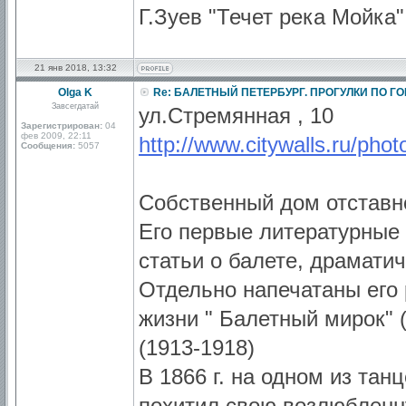
Г.Зуев "Течет река Мойка"
21 янв 2018, 13:32
Olga K
Re: БАЛЕТНЫЙ ПЕТЕРБУРГ. ПРОГУЛКИ ПО Г
Завсегдатай
ул.Стремянная , 10
Зарегистрирован:
04
фев 2009, 22:11
http://www.citywalls.ru/pho
Сообщения:
5057
Собственный дом отставн
Его первые литературные 
статьи о балете, драмати
Отдельно напечатаны его 
жизни " Балетный мирок" (
(1913-1918)
В 1866 г. на одном из тан
похитил свою возлюбленну