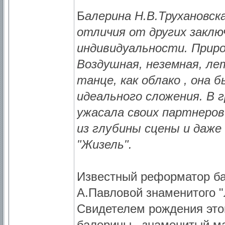
Б
алерина Н.В.Трухановск
отличия от других заклю
индивидуальности. Приро
Воздушная, неземная, ле
танце, как облако , она 
идеального сложения. В г
ужасала своих партнеров
из глубины сцены и даже
"Жизель".
Известный реформатор ба
А.Павловой знаменитого "
Свидетелем рождения это
балерины , знаменитый ма