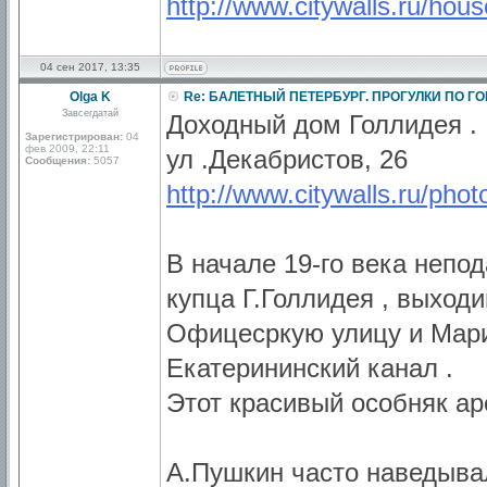
http://www.citywalls.ru/hou
04 сен 2017, 13:35
Olga K
Re: БАЛЕТНЫЙ ПЕТЕРБУРГ. ПРОГУЛКИ ПО Г
Завсегдатай
Доходный дом Голлидея .
Зарегистрирован:
04
фев 2009, 22:11
ул .Декабристов, 26
Сообщения:
5057
http://www.citywalls.ru/pho
В начале 19-го века непо
купца Г.Голлидея , выхо
Офицесркую улицу и Мари
Екатерининский канал .
Этот красивый особняк ар
А.Пушкин часто наведывал