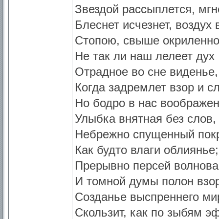
Звездой рассыплется, мг
Блеснет исчезнет, воздух 
Стопою, свыше окриленно
Не так ли наш лелеет дух
Отрадное во сне виденье,
Когда задремлет взор и сл
Но бодро в нас воображен
Улыбка внятная без слов,
Небрежно спущенный пок
Как будто влаги облиянье;
Прерывно персей волнова
И томной думы полон взор
Созданье выспреннего ми
Скользит, как по зыбям э