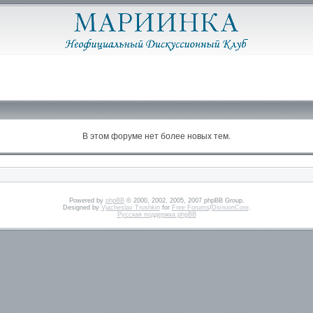
В этом форуме нет более новых тем.
Powered by
phpBB
© 2000, 2002, 2005, 2007 phpBB Group.
Designed by
Vjacheslav Trushkin
for
Free Forums
/
DivisionCore
.
Русская поддержка phpBB