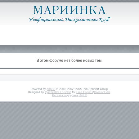
В этом форуме нет более новых тем.
Powered by
phpBB
© 2000, 2002, 2005, 2007 phpBB Group.
Designed by
Vjacheslav Trushkin
for
Free Forums
/
DivisionCore
.
Русская поддержка phpBB