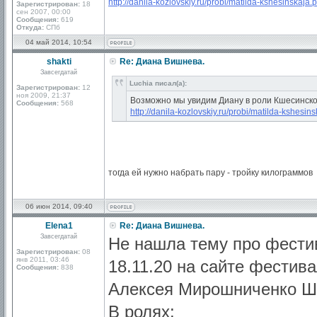
http://danila-kozlovskiy.ru/probi/matilda-kshesinskaja.
Зарегистрирован:
18
сен 2007, 00:00
Сообщения:
619
Откуда:
СПб
04 май 2014, 10:54
shakti
Re: Диана Вишнева.
Завсегдатай
Luchia писал(а):
Зарегистрирован:
12
ноя 2009, 21:37
Возможно мы увидим Диану в роли Кшесинск
Сообщения:
568
http://danila-kozlovskiy.ru/probi/matilda-kshesin
тогда ей нужно набрать пару - тройку килограммов
06 июн 2014, 09:40
Elena1
Re: Диана Вишнева.
Завсегдатай
Не нашла тему про фестив
Зарегистрирован:
08
янв 2011, 03:46
18.11.20 на сайте фестив
Сообщения:
838
Алексея Мирошниченко Ш
В ролях: