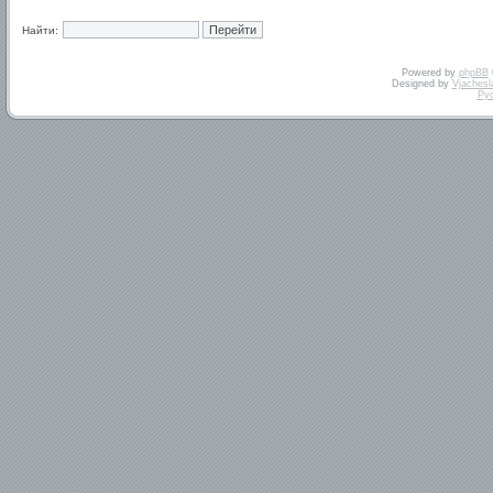
Найти:
Powered by
phpBB
Designed by
Vjachesl
Ру