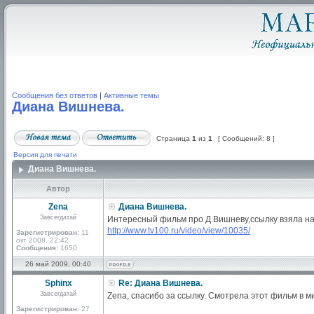
Сообщения без ответов
|
Активные темы
Диана Вишнева.
Страница
1
из
1
[ Сообщений: 8 ]
Версия для печати
Диана Вишнева.
Автор
Zena
Диана Вишнева.
Завсегдатай
Интересный фильм про Д.Вишневу,ссылку взяла на
http://www.tv100.ru/video/view/10035/
Зарегистрирован:
11
окт 2008, 22:42
Сообщения:
1650
26 май 2009, 00:40
Sphinx
Re: Диана Вишнева.
Завсегдатай
Zena, спасибо за ссылку. Смотрела этот фильм в м
Зарегистрирован:
27