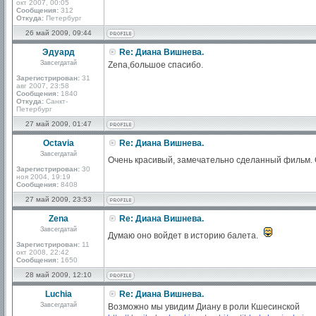
окт 2007, 00:05
Сообщения:
312
Откуда:
Петербург
26 май 2009, 09:44
Эдуард
Re: Диана Вишнева.
Завсегдатай
Zena,большое спасибо.
Зарегистрирован:
31
авг 2007, 23:58
Сообщения:
1840
Откуда:
Санкт-
Петербург
27 май 2009, 01:47
Octavia
Re: Диана Вишнева.
Завсегдатай
Очень красивый, замечательно сделанный фильм. 
Зарегистрирован:
30
ноя 2004, 19:19
Сообщения:
8408
27 май 2009, 23:53
Zena
Re: Диана Вишнева.
Завсегдатай
Думаю оно войдет в историю балета.
Зарегистрирован:
11
окт 2008, 22:42
Сообщения:
1650
28 май 2009, 12:10
Luchia
Re: Диана Вишнева.
Завсегдатай
Возможно мы увидим Диану в роли Кшесинской