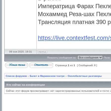
Императрица Фарах Пехл
Мохаммед Реза-шах Пехле
Трансляция платная 390 р
https://live.contextfest.co
09 ноя 2020, 19:31
Показать сообщения за:
Поле 
Страница
1
из
1
[ Сообщений: 8 ]
Список форумов
»
Балет в Мариинском театре
»
Околобалетные разговоры
Кто сейчас на конференции
Сейчас этот форум просматривают: нет зарегистрированных пользователей и гости: 