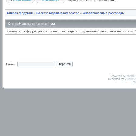
Список форумов
»
Балет в Мариинском театре
»
Околобалетные разговоры
Кто сейчас на конференции
Сейчас этот форум просматривают: нет зарегистрированных пользователей и гости: 
Найти:
Powered by
phpBB
Designed by
Vjachesl
Ру