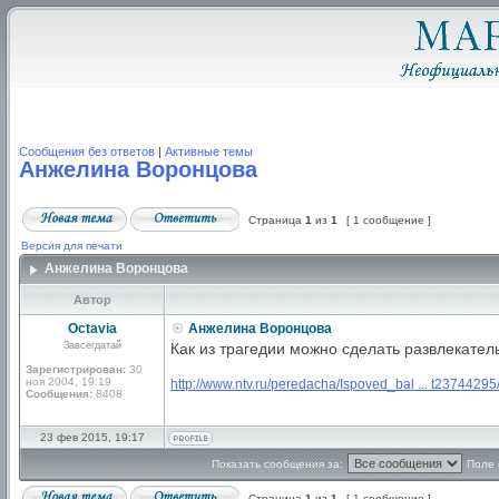
Сообщения без ответов
|
Активные темы
Анжелина Воронцова
Страница
1
из
1
[ 1 сообщение ]
Версия для печати
Анжелина Воронцова
Автор
Octavia
Анжелина Воронцова
Завсегдатай
Как из трагедии можно сделать развлекате
Зарегистрирован:
30
ноя 2004, 19:19
http://www.ntv.ru/peredacha/Ispoved_bal ... t23744295
Сообщения:
8408
23 фев 2015, 19:17
Показать сообщения за:
Поле 
Страница
1
из
1
[ 1 сообщение ]