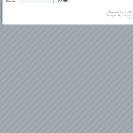
Найти:
Powered by
phpBB
Designed by
Vjachesl
Ру