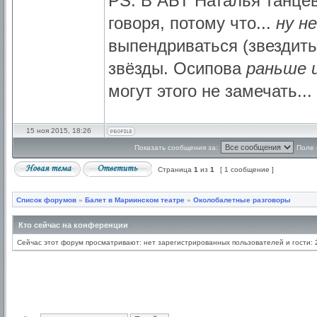
PS. В АБТ Наталья танцев
говоря, потому что...
ну н
выпендриваться (звездить
звёзды. Осипова
раньше 
могут этого не замечать...
15 ноя 2015, 18:26
Показать сообщения за:
Поле 
Страница
1
из
1
[ 1 сообщение ]
Список форумов
»
Балет в Мариинском театре
»
Околобалетные разговоры
Кто сейчас на конференции
Сейчас этот форум просматривают: нет зарегистрированных пользователей и гости: 