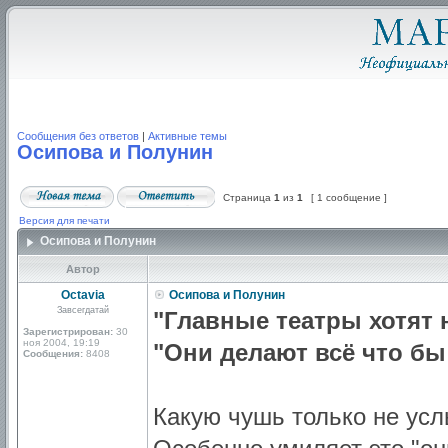
Сообщения без ответов
|
Активные темы
Осипова и Полунин
Страница
1
из
1
[ 1 сообщение ]
Версия для печати
Осипова и Полунин
Автор
Octavia
Осипова и Полунин
Завсегдатай
"Главные театры хотят 
Зарегистрирован:
30
ноя 2004, 19:19
"Они делают всё что бы
Сообщения:
8408
Какую чушь только не ус