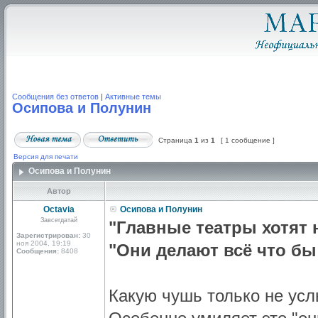
Сообщения без ответов
|
Активные темы
Осипова и Полунин
Страница
1
из
1
[ 1 сообщение ]
Версия для печати
Осипова и Полунин
Автор
Octavia
Осипова и Полунин
Завсегдатай
"Главные театры хотят 
Зарегистрирован:
30
ноя 2004, 19:19
"Они делают всё что бы
Сообщения:
8408
Какую чушь только не ус