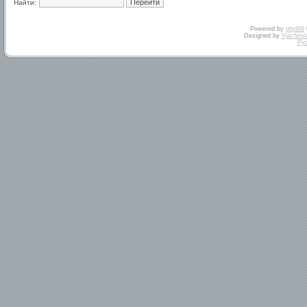
Найти:
Powered by
phpBB
Designed by
Vjachesl
Ру