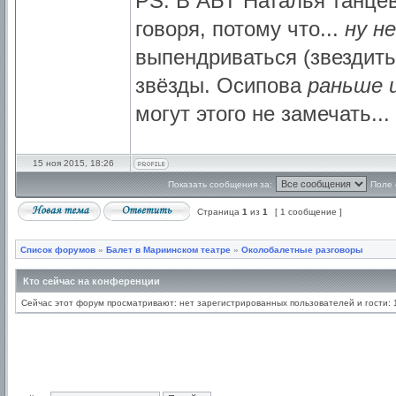
PS. В АБТ Наталья танцев
говоря, потому что...
ну н
выпендриваться (звездить
звёзды. Осипова
раньше 
могут этого не замечать...
15 ноя 2015, 18:26
Показать сообщения за:
Поле 
Страница
1
из
1
[ 1 сообщение ]
Список форумов
»
Балет в Мариинском театре
»
Околобалетные разговоры
Кто сейчас на конференции
Сейчас этот форум просматривают: нет зарегистрированных пользователей и гости: 