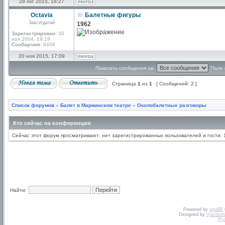
28 окт 2015, 18:27
Octavia
Балетные фигуры
Завсегдатай
1962
Зарегистрирован:
30
ноя 2004, 19:19
Сообщения:
8408
20 ноя 2015, 17:09
Показать сообщения за:
Поле 
Страница
1
из
1
[ Сообщений: 2 ]
Список форумов
»
Балет в Мариинском театре
»
Околобалетные разговоры
Кто сейчас на конференции
Сейчас этот форум просматривают: нет зарегистрированных пользователей и гости: 
Найти:
Powered by
phpBB
Designed by
Vjachesl
Ру