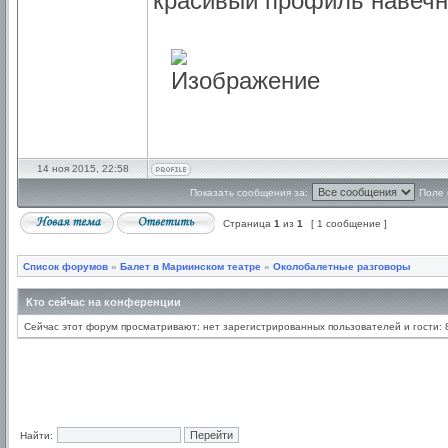
красивый профиль навечн
14 ноя 2015, 22:58
Показать сообщения за:
Поле 
Страница
1
из
1
[ 1 сообщение ]
Список форумов
»
Балет в Мариинском театре
»
Околобалетные разговоры
Кто сейчас на конференции
Сейчас этот форум просматривают: нет зарегистрированных пользователей и гости: 
Найти: