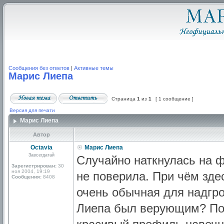
Сообщения без ответов
|
Активные темы
Марис Лиепа
Страница
1
из
1
[ 1 сообщение ]
Версия для печати
Марис Лиепа
Автор
Octavia
Марис Лиепа
Завсегдатай
Случайно наткнулась на 
Зарегистрирован:
30
ноя 2004, 19:19
не поверила. При чём зде
Сообщения:
8408
очень обычная для надгр
Лиепа был верующим? Поч