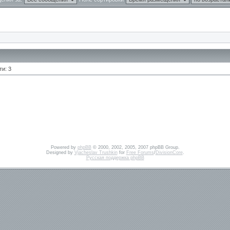
и: 3
Powered by
phpBB
© 2000, 2002, 2005, 2007 phpBB Group.
Designed by
Vjacheslav Trushkin
for
Free Forums
/
DivisionCore
.
Русская поддержка phpBB