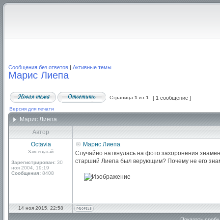
Сообщения без ответов
|
Активные темы
Марис Лиепа
Страница
1
из
1
[ 1 сообщение ]
Версия для печати
Марис Лиепа
Автор
Octavia
Марис Лиепа
Завсегдатай
Случайно наткнулась на фото захоронения знамени
старший Лиепа был верующим? Почему не его зна
Зарегистрирован:
30
ноя 2004, 19:19
Сообщения:
8408
14 ноя 2015, 22:58
Показать сообщ