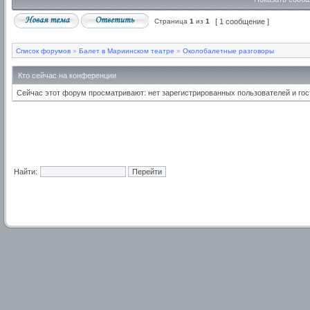
Страница
1
из
1
[ 1 сообщение ]
Список форумов
»
Балет в Мариинском театре
»
Околобалетные разговоры
Кто сейчас на конференции
Сейчас этот форум просматривают: нет зарегистрированных пользователей и гост
Найти: