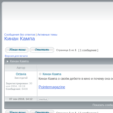
Сообщения без ответов
|
Активные темы
Кинан Кампа
Страница
1
из
1
[ 1 сообщение ]
Версия для печати
Кинан Кампа
Автор
Octavia
Кинан Кампа
Завсегдатай
Кинан Кампа о своём дебюте в кино и почему она 
Зарегистрирован:
30
ноя 2004, 19:19
Pointemagazine
Сообщения:
8408
07 сен 2016, 14:12
Показать сообщ
Страница
1
из
1