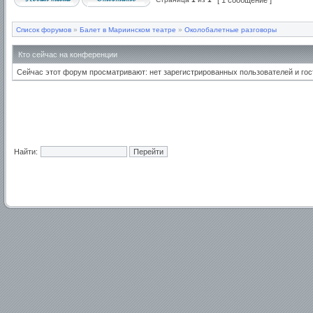
[ 1 сообщение ]
Список форумов
»
Балет в Мариинском театре
»
Околобалетные разговоры
Кто сейчас на конференции
Сейчас этот форум просматривают: нет зарегистрированных пользователей и гос
Найти: