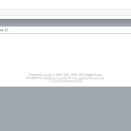
ти: 17
Powered by
phpBB
© 2000, 2002, 2005, 2007 phpBB Group.
Designed by
Vjacheslav Trushkin
for
Free Forums
/
DivisionCore
.
Русская поддержка phpBB