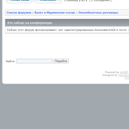
Страница
1
из
1
[ 1 сообщение ]
Список форумов
»
Балет в Мариинском театре
»
Околобалетные разговоры
Кто сейчас на конференции
Сейчас этот форум просматривают: нет зарегистрированных пользователей и гости: 
Найти:
Powered by
phpBB
Designed by
Vjachesl
Ру