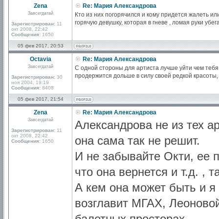
Zena
Re: Мария Александрова
Завсегдатай
Кто из них погорячился и кому придется жалеть и
горячую девушку, которая в гневе , ломая руки убег
Зарегистрирован:
11
окт 2008, 22:42
Сообщения:
1650
05 фев 2017, 20:53
Octavia
Re: Мария Александрова
Завсегдатай
С одной стороны для артиста лучше уйти чем тебя
продержится дольше в силу своей редкой красоты, 
Зарегистрирован:
30
ноя 2004, 19:19
Сообщения:
8408
05 фев 2017, 21:54
Zena
Re: Мария Александрова
Завсегдатай
Александрова не из тех ар
Зарегистрирован:
11
окт 2008, 22:42
она сама так не решит.
Сообщения:
1650
И не забывайте Окти, ее п
что она вернется и т.д. , т
А кем она может быть и я
возглавит МГАХ, Леоновой
балетных просторах.