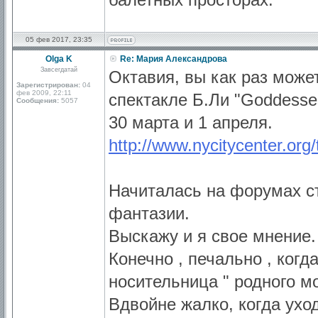
05 фев 2017, 23:35
Olga K
Re: Мария Александрова
Завсегдатай
Октавия, вы как раз може
Зарегистрирован:
04
фев 2009, 22:11
спектакле Б.Ли "Goddesse
Сообщения:
5057
30 марта и 1 апреля.
http://www.nycitycenter.org
Начиталась на форумах сто
фантазии.
Выскажу и я свое мнение
Конечно , печально , когд
носительница " родного мо
Вдвойне жалко, когда уход