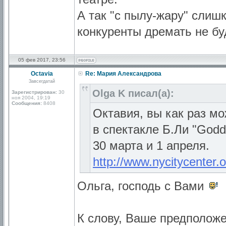
А так "с пылу-жару" слиш
конкуренты дремать не бу
05 фев 2017, 23:56
Octavia
Re: Мария Александрова
Завсегдатай
Olga K писал(а):
Зарегистрирован:
30
ноя 2004, 19:19
Сообщения:
8408
Октавия, вы как раз м
в спектакле Б.Ли "God
30 марта и 1 апреля.
http://www.nycitycenter.
Ольга, господь с Вами
К слову, Ваше предполож