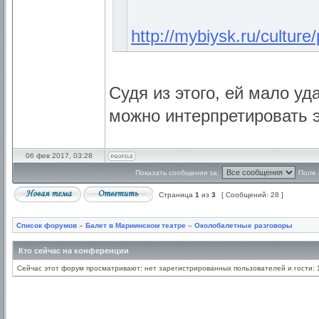
http://mybiysk.ru/culture/
Судя из этого, ей мало уд
можно интерпретировать 
06 фев 2017, 03:28
Показать сообщения за:
Поле 
Страница
1
из
3
[ Сообщений: 28 ]
Список форумов
»
Балет в Мариинском театре
»
Околобалетные разговоры
Кто сейчас на конференции
Сейчас этот форум просматривают: нет зарегистрированных пользователей и гости: 