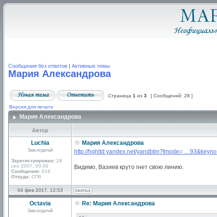
Сообщения без ответов
|
Активные темы
Мария Александрова
Страница
1
из
3
[ Сообщений: 28 ]
Версия для печати
Мария Александрова
Автор
Luchia
Мария Александрова
Завсегдатай
http://hghltd.yandex.net/yandbtm?fmode= ... 93&keyn
Зарегистрирован:
18
сен 2007, 00:00
Видимо, Вазиев круто гнет свою линию.
Сообщения:
619
Откуда:
СПб
04 фев 2017, 12:53
Octavia
Re: Мария Александрова
Завсегдатай