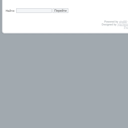
Найти:
Powered by
phpBB
Designed by
Vjachesl
Ру