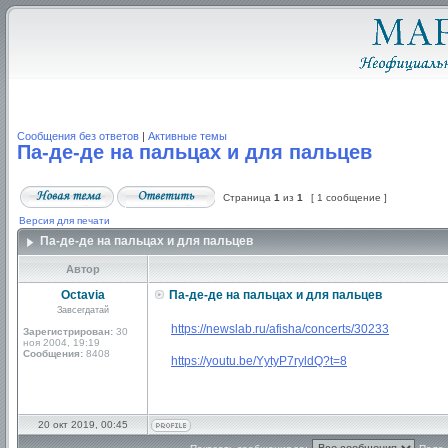
Сообщения без ответов
|
Активные темы
Па-де-де на пальцах и для пальцев
Страница
1
из
1
[ 1 сообщение ]
Версия для печати
Па-де-де на пальцах и для пальцев
Автор
Octavia
Па-де-де на пальцах и для пальцев
Завсегдатай
https://newslab.ru/afisha/concerts/30233
Зарегистрирован:
30
ноя 2004, 19:19
Сообщения:
8408
https://youtu.be/YytyP7ryldQ?t=8
20 окт 2019, 00:45