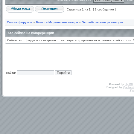
Показать сообщения за:
Поле 
Страница
1
из
1
[ 1 сообщение ]
Список форумов
»
Балет в Мариинском театре
»
Околобалетные разговоры
Кто сейчас на конференции
Сейчас этот форум просматривают: нет зарегистрированных пользователей и гости: 
Найти:
Powered by
phpBB
Designed by
Vjachesl
Ру