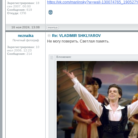
https://vk.com/mariinsky?w=wall-130074765_190
Зарегистрирован:
18
сен 2007, 00:00
Сообщения:
619
Откуда:
СПб
16 ноя 2024, 13:08
neznaika
Re: VLADIMIR SHKLYAROV
Почетный фотограф
Не могу поверить. Светлая память.
Зарегистрирован:
10
июл 2006, 12:23
Сообщения:
214
Вложения: