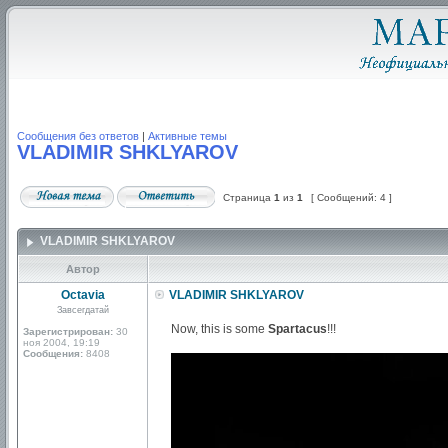
Сообщения без ответов
|
Активные темы
VLADIMIR SHKLYAROV
Страница
1
из
1
[ Сообщений: 4 ]
VLADIMIR SHKLYAROV
Автор
Octavia
VLADIMIR SHKLYAROV
Завсегдатай
Now, this is some
Spartacus
!!!
Зарегистрирован:
30
ноя 2004, 19:19
Сообщения:
8408