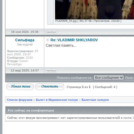
P1420606_03.jpg [ 361.57 КБ | Просмотров: 211192 ]
16 ноя 2024, 15:36
Сильфида
Re: VLADIMIR SHKLYAROV
Завсегдатай
Светлая память...
Зарегистрирован:
25
июл 2006, 19:37
Сообщения:
2240
Откуда:
Санкт-
Петербург
12 мар 2025, 14:57
Показать сообщения за:
Поле 
Страница
1
из
1
[ Сообщений: 4 ]
Список форумов
»
Балет в Мариинском театре
»
Балетная галерея
Кто сейчас на конференции
Сейчас этот форум просматривают: нет зарегистрированных пользователей и гости: 