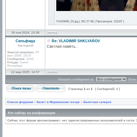
P1420606_03.jpg [ 361.57 КБ | Просмотров: 211187 ]
16 ноя 2024, 15:36
Сильфида
Re: VLADIMIR SHKLYAROV
Завсегдатай
Светлая память...
Зарегистрирован:
25
июл 2006, 19:37
Сообщения:
2240
Откуда:
Санкт-
Петербург
12 мар 2025, 14:57
Показать сообщения за:
Поле 
Страница
1
из
1
[ Сообщений: 4 ]
Список форумов
»
Балет в Мариинском театре
»
Балетная галерея
Кто сейчас на конференции
Сейчас этот форум просматривают: нет зарегистрированных пользователей и гости: 