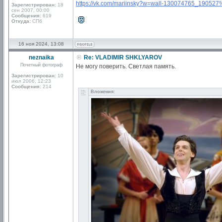
https://vk.com/mariinsky?w=wall-130074765_190
Зарегистрирован:
18
сен 2007, 00:00
Сообщения:
619
Откуда:
СПб
16 ноя 2024, 13:08
neznaika
Re: VLADIMIR SHKLYAROV
Почетный фотограф
Не могу поверить. Светлая память.
Зарегистрирован:
10
июл 2006, 12:23
Сообщения:
214
Вложения: