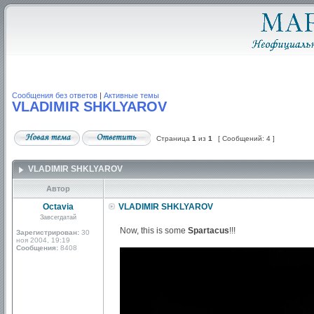
Сообщения без ответов
|
Активные темы
VLADIMIR SHKLYAROV
Страница
1
из
1
[ Сообщений: 4 ]
VLADIMIR SHKLYAROV
Автор
Octavia
VLADIMIR SHKLYAROV
Завсегдатай
Now, this is some
Spartacus
!!!
Зарегистрирован:
30
ноя 2004, 19:19
Сообщения:
8408