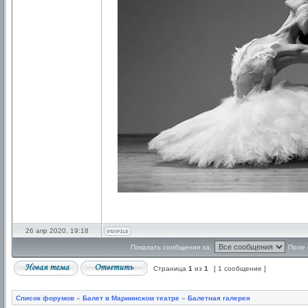
26 апр 2020, 19:18
Показать сообщения за:
Поле 
Страница
1
из
1
[ 1 сообщение ]
Список форумов
»
Балет в Мариинском театре
»
Балетная галерея