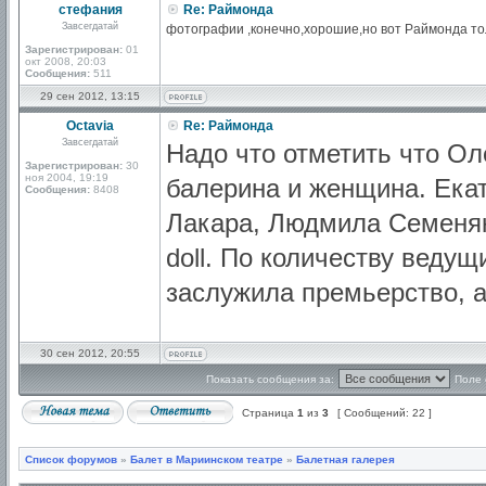
стефания
Re: Раймонда
Завсегдатай
фотографии ,конечно,хорошие,но вот Раймонда т
Зарегистрирован:
01
окт 2008, 20:03
Сообщения:
511
29 сен 2012, 13:15
Octavia
Re: Раймонда
Завсегдатай
Надо что отметить что О
Зарегистрирован:
30
ноя 2004, 19:19
балерина и женщина. Ека
Сообщения:
8408
Лакара, Людмила Семеняк
doll. По количеству веду
заслужила премьерство, а
30 сен 2012, 20:55
Показать сообщения за:
Поле 
Страница
1
из
3
[ Сообщений: 22 ]
Список форумов
»
Балет в Мариинском театре
»
Балетная галерея