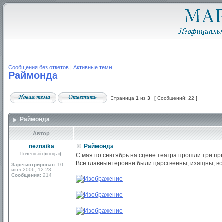
Сообщения без ответов
|
Активные темы
Раймонда
Страница
1
из
3
[ Сообщений: 22 ]
Раймонда
Автор
neznaika
Раймонда
Почетный фотограф
С мая по сентябрь на сцене театра прошли три п
Все главные героини были царственны, изящны, в
Зарегистрирован:
10
июл 2006, 12:23
Сообщения:
214