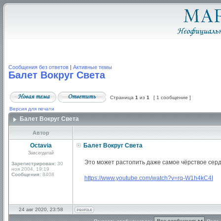
Сообщения без ответов
|
Активные темы
Балет Вокруг Света
Страница
1
из
1
[ 1 сообщение ]
Версия для печати
Балет Вокруг Света
Автор
Octavia
Балет Вокруг Света
Завсегдатай
Это может растопить даже самое чёрствое серд
Зарегистрирован:
30
ноя 2004, 19:19
Сообщения:
8408
https://www.youtube.com/watch?v=rq-W1h4kC4I
24 авг 2020, 23:58