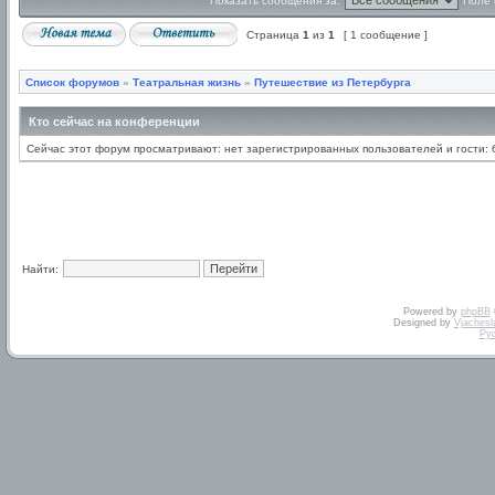
Показать сообщения за:
Поле 
Страница
1
из
1
[ 1 сообщение ]
Список форумов
»
Театральная жизнь
»
Путешествие из Петербурга
Кто сейчас на конференции
Сейчас этот форум просматривают: нет зарегистрированных пользователей и гости: 
Найти:
Powered by
phpBB
Designed by
Vjachesl
Ру