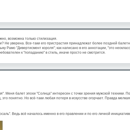
жно, возможна только стилизация.
и? Не уверена. Все-таки его пристрастия принадлежат более поздней балетн
ку Рамо "Дивертисмент короля"; как написано в его аннотации, "это неоклас
ребователен к "попаданию" в стиль, иначе просто не смотрится.
". Меня балет эпохи "Солнца" интересен с точки зрения мужской техники. По
это понятно. Но всё-таки любая потеря в искусстве огорчает. Правда мелкая
рсаль". Ведь всё началось именно в его правлении и по его личной инициативе