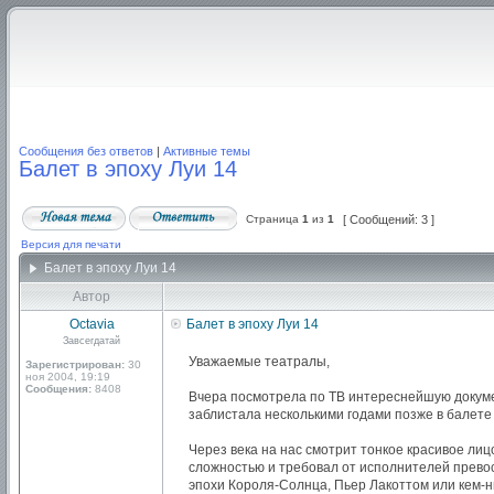
Сообщения без ответов
|
Активные темы
Балет в эпоху Луи 14
Страница
1
из
1
[ Сообщений: 3 ]
Версия для печати
Балет в эпоху Луи 14
Автор
Octavia
Балет в эпоху Луи 14
Завсегдатай
Уважаемые театралы,
Зарегистрирован:
30
ноя 2004, 19:19
Сообщения:
8408
Вчера посмотрела по ТВ интереснейшую докуме
заблистала несколькими годами позже в балет
Через века на нас смотрит тонкое красивое ли
сложностью и требовал от исполнителей превос
эпохи Короля-Солнца, Пьер Лакоттом или кем-