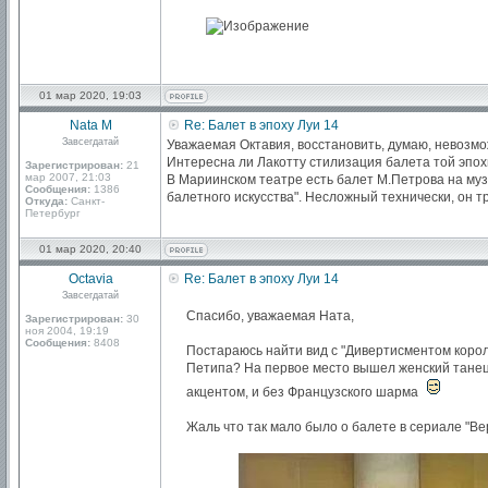
01 мар 2020, 19:03
Nata M
Re: Балет в эпоху Луи 14
Завсегдатай
Уважаемая Октавия, восстановить, думаю, невозмо
Интересна ли Лакотту стилизация балета той эпох
Зарегистрирован:
21
мар 2007, 21:03
В Мариинском театре есть балет М.Петрова на музы
Сообщения:
1386
балетного искусства". Несложный технически, он т
Откуда:
Санкт-
Петербург
01 мар 2020, 20:40
Octavia
Re: Балет в эпоху Луи 14
Завсегдатай
Спасибо, уважаемая Ната,
Зарегистрирован:
30
ноя 2004, 19:19
Сообщения:
8408
Постараюсь найти вид с "Дивертисментом короля
Петипа? На первое место вышел женский танец, 
акцентом, и без Французского шарма
Жаль что так мало было о балете в сериале "Ве