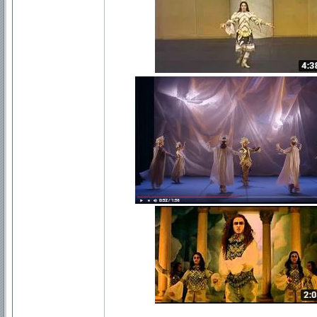
..........
..........