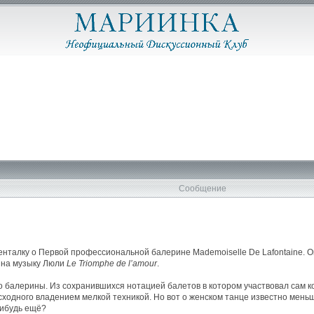
Сообщение
нталку о Первой профессиональной балерине Mademoiselle De Lafontaine. О
е на музыку Люли
Le Triomphe de l’amour
.
цо балерины. Из сохранившихся нотацией балетов в котором участвовал сам к
ходного владением мелкой техникой. Но вот о женском танце известно мень
нибудь ещё?