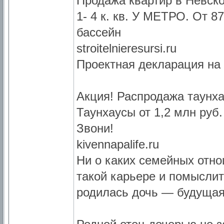
Продажа квартир в Невск
1- 4 к. кв. У МЕТРО. От 87
бассейн
stroitelnieresursi.ru
Проектная декларация на
Акция! Распродажа таунх
Таунхаусы от 1,2 млн руб.
Звони!
kivennapalife.ru
Ни о каких семейных отн
такой карьере и помыслит
родилась дочь — будуща