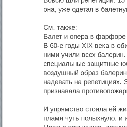
Вовсю шли репетиции. 15 
она, уже одетая в балетну
См. также:
Балет и опера в фарфоре
В 60-е годы ХІХ века в о
ними учили всех балерин
специальные защитные юб
воздушный образ балерин
надевать на репетициях. Э
признавала противопожар
И упрямство стоила ей жиз
пламя чуть полыхнуло, и 