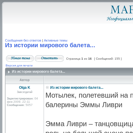
Сообщения без ответов
|
Активные темы
Из истории мирового балета...
Страница
1
из
16
[ Сообщений: 155 ]
Версия для печати
Из истории мирового балета...
Автор
Olga K
Из истории мирового балета...
Завсегдатай
Мотылек, полетевший на 
Зарегистрирован:
04
фев 2009, 22:11
балерины Эммы Ливри
Сообщения:
5057
Эмма Ливри – танцовщица