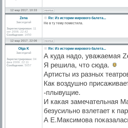
12 мар 2017, 10:33
Zena
Re: Из истории мирового балета...
Завсегдатай
Не в ту тему поместила.
Зарегистрирован:
11
окт 2008, 22:42
Сообщения:
1650
12 мар 2017, 22:06
Olga K
Re: Из истории мирового балета...
Завсегдатай
А куда надо, уважаемая Z
Зарегистрирован:
04
фев 2009, 22:11
Я решила, что сюда.
Сообщения:
5057
Артисты из разных театро
Как воздушно присаживает
-плывущие.
И какая замечательная Ма
безусильно взлетает к пар
А Е.Максимова показалась