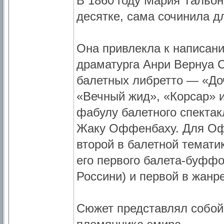
В 1860 году Мария Тальон
десятке, сама сочинила 
Она привлекла к написан
драматурга Анри Вернуа 
балетных либретто — «До
«Вечный жид», «Корсар» и
фабулу балетного спектак
Жаку Оффенбаху. Для Офф
второй в балетной темати
его первого балета-буфф
Россини) и первой в жанр
Сюжет представлял собой