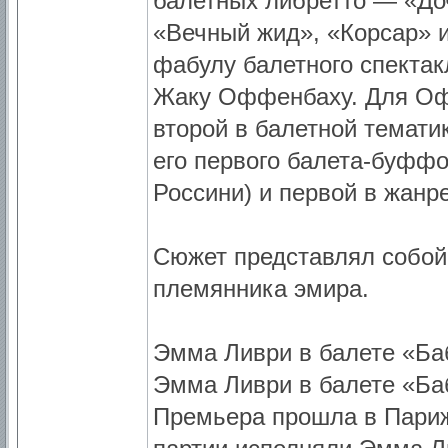
балетных либретто — «До
«Вечный жид», «Корсар» и
фабулу балетного спектак
Жаку Оффенбаху. Для Офф
второй в балетной темати
его первого балета-буфф
Россини) и первой в жанр
Сюжет представлял собой
племянника эмира.
Эмма Ливри в балете «Баб
Эмма Ливри в балете «Баб
Премьера прошла в Париж