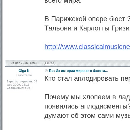
всего мира.
В Парижской опере бюст 
Тальони и Карлотты Гризи
http://www.classicalmusicnew
05 ноя 2016, 12:43
Olga K
Re: Из истории мирового балета...
Завсегдатай
Кто стал аплодировать пе
Зарегистрирован:
04
фев 2009, 22:11
Сообщения:
5057
Почему мы хлопаем в лад
появились аплодисменты?
думают об этом сами муз