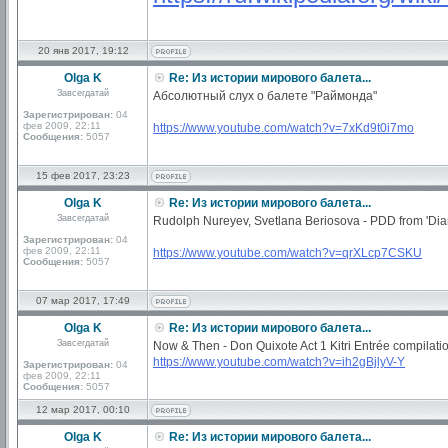
20 янв 2017, 19:12
Olga K
Re: Из истории мирового балета...
Завсегдатай
Абсолютный слух о балете "Раймонда"
Зарегистрирован:
04
фев 2009, 22:11
https://www.youtube.com/watch?v=7xKd9t0i7mo
Сообщения:
5057
15 фев 2017, 23:23
Olga K
Re: Из истории мирового балета...
Завсегдатай
Rudolph Nureyev, Svetlana Beriosova - PDD from 'Dia
Зарегистрирован:
04
фев 2009, 22:11
https://www.youtube.com/watch?v=qrXLcp7CSKU
Сообщения:
5057
07 мар 2017, 17:49
Olga K
Re: Из истории мирового балета...
Завсегдатай
Now & Then - Don Quixote Act 1 Kitri Entrée compilati
https://www.youtube.com/watch?v=ih2gBjlyV-Y
Зарегистрирован:
04
фев 2009, 22:11
Сообщения:
5057
12 мар 2017, 00:10
Olga K
Re: Из истории мирового балета...