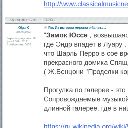
http://www.classicalmusicnews
05 ноя 2016, 12:51
Olga K
Re: Из истории мирового балета...
Завсегдатай
"
Замок Юссе
, возвышаяс
Зарегистрирован:
04
фев 2009, 22:11
где Эндр впадет в Луару 
Сообщения:
5057
что Шарль Перро в сое вр
прекрасного домика Спящ
( Ж.Бенцони "Проделки ко
Прогулка по галерее - это
Сопровождаемые музыкой 
длинной галерее, где в н
https://ru.wikipedia.org/wi