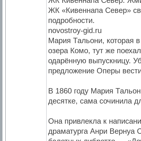
ЖК Кивеннапа Север. Жм
ЖК «Кивеннапа Север» св
подробности.
novostroy-gid.ru
Мария Тальони, которая в
озера Комо, тут же поеха
одарённую выпускницу. Уб
предложение Оперы вести
В 1860 году Мария Тальон
десятке, сама сочинила 
Она привлекла к написан
драматурга Анри Вернуа 