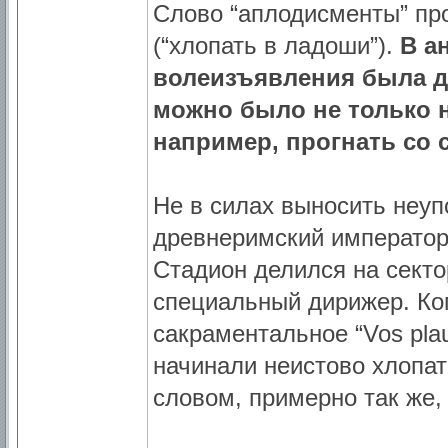
Cлово “аплодисменты” про
(“хлопать в ладоши”).
В а
волеизъявления была д
можно было не только н
например, прогнать со 
Не в силах выносить неу
древнеримский император
Стадион делился на секто
специальный дирижер. Ког
сакраментальное “Vos plau
начинали неистово хлопать
словом, примерно так же,