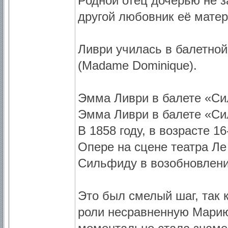
Родной отец дочерью не 
другой любовник её мате
Ливри училась в балетно
(Madame Dominique).
Эмма Ливри в балете «Си
Эмма Ливри в балете «Си
В 1858 году, в возрасте 1
Опере на сцене театра Ле
Сильфиду в возобновлени
Это был смелый шаг, так 
роли несравненную Марию