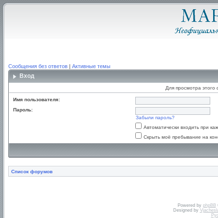
Сообщения без ответов
|
Активные темы
Вход
Для просмотра этого
Имя пользователя:
Пароль:
Забыли пароль?
Автоматически входить при к
Скрыть моё пребывание на кон
Список форумов
Powered by
phpBB
Designed by
Vjachesl
Ру