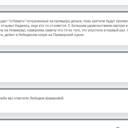
будет "отбивать" потраченные на премьеру деньги, пока зрители будут проявл
отзывы! Надеюсь, еще кто-то отзовется. С большим удовольствием смотрю 
чу на Новикову), наверняка замечу что-то из того, что упустила в первый раз.
ати, дебют в Лебедином озере на Приморской сцене.
олейн мы ответили Лебедем Шакировой.