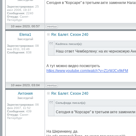
Завсегдатай
Сегодня в "Корсаре" в третьем акте заменили Наг
Зарегистрирован:
25
июл 2006, 19:37
Сообщения:
2240
Откуда:
Санкт-
Петербург
10 июн 2023, 00:57
Elena1
Re: Балет. Сезон 240
Завсегдатай
Kadmea писал(а):
Зарегистрирован:
08
янв 2011, 03:46
Наш ответ Чемберлену: на их чернокожую Ан
Сообщения:
838
А тут можно видео посмотреть
https://www.youtube.com/watch?v=Z1rWJCv9kFM
10 июн 2023, 03:04
Антония
Re: Балет. Сезон 240
Завсегдатай
Сильфида писал(а):
Зарегистрирован:
06
фев 2007, 11:52
Сообщения:
439
Сегодня в "Корсаре" в третьем акте заменил
Откуда:
Санкт-
Петербург
На Ширинкину, да.