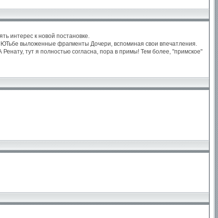
ять интерес к новой постановке.
в ЮТьбе выложенные фрагменты Дочери, вспоминая свои впечатления.
 А Ренату, тут я полностью согласна, пора в примы! Тем более, "примское"