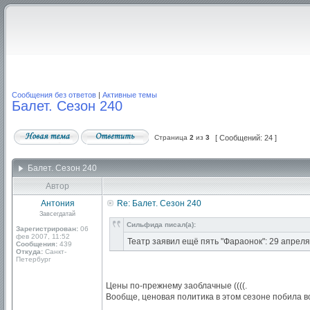
Сообщения без ответов
|
Активные темы
Балет. Сезон 240
Страница
2
из
3
[ Сообщений: 24 ]
Балет. Сезон 240
Автор
Антония
Re: Балет. Сезон 240
Завсегдатай
Сильфида писал(а):
Зарегистрирован:
06
фев 2007, 11:52
Театр заявил ещё пять "Фараонок": 29 апреля
Сообщения:
439
Откуда:
Санкт-
Петербург
Цены по-прежнему заоблачные ((((.
Вообще, ценовая политика в этом сезоне побила в