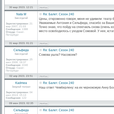
30 мар 2023, 12:21
Nata M
Re: Балет. Сезон 240
Завсегдатай
Цены, откровенно говоря, меня не удивили: театр 
Уважаемые Антония и Сильфида, спасибо за Ваши 
Зарегистрирован:
21
мар 2007, 21:03
Точно знаю, что пойду на спектакль снова (очень хо
Сообщения:
1386
место освободилось с уходом Сомовой. У нее, кст
Откуда:
Санкт-
Петербург
31 мар 2023, 01:21
Сильфида
Re: Балет. Сезон 240
Завсегдатай
Сомова ушла? Насовсем?
Зарегистрирован:
25
июл 2006, 19:37
Сообщения:
2240
Откуда:
Санкт-
Петербург
02 апр 2023, 23:51
Kadmea
Re: Балет. Сезон 240
Заядлый театрал
Наш ответ Чемберлену: на их чернокожую Анну Б
Зарегистрирован:
04
июл 2013, 15:13
Сообщения:
122
09 июн 2023, 02:35
Сильфида
Re: Балет. Сезон 240