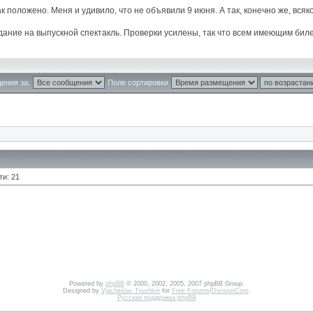
ак положено. Меня и удивило, что не объявили 9 июня. А так, конечно же, всяк
здание на выпускной спектакль. Проверки усилены, так что всем имеющим б
ения за:
Поле сортировки
ти: 21
Powered by
phpBB
© 2000, 2002, 2005, 2007 phpBB Group.
Designed by
Vjacheslav Trushkin
for
Free Forums
/
DivisionCore
.
Русская поддержка phpBB