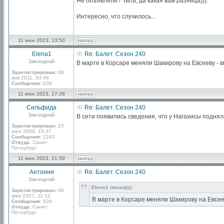
Не объявляли? Типа, да какая вам разница))).
Интересно, что случилось...
11 июн 2023, 13:50
Elena1
Re: Балет. Сезон 240
Завсегдатай
В марте в Корсаре меняли Шакирову на Евсееву - в
Зарегистрирован:
08
янв 2011, 03:46
Сообщения:
838
11 июн 2023, 17:28
Сильфида
Re: Балет. Сезон 240
Завсегдатай
В сети появились сведения, что у Нагахисы подня
Зарегистрирован:
25
июл 2006, 19:37
Сообщения:
2240
Откуда:
Санкт-
Петербург
11 июн 2023, 21:59
Антония
Re: Балет. Сезон 240
Завсегдатай
Elena1 писал(а):
Зарегистрирован:
06
фев 2007, 11:52
В марте в Корсаре меняли Шакирову на Евсеев
Сообщения:
439
Откуда:
Санкт-
Петербург