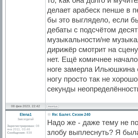
то, как она долго и мучит
делает арабеск пенше в пе
бы это выглядело, если бы
дебаты с подсчётом деся
музыкальности/не музыкал
дирижёр смотрит на сцену
нет. Ещё комичнее начало
ноге замерла Ильюшкина с
ногу просто так не хорошо
секунды неопределённости 
08 фев 2023, 22:42
Elena1
Re: Балет. Сезон 240
Завсегдатай
Надо же - даже тему не п
Зарегистрирован:
08
янв 2011, 03:46
злобу выплеснуть? Я был
Сообщения:
838