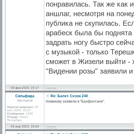
понравилась. Так же как 
аншлаг, несмотря на поне
публика не скупилась. Есл
арабеск была бы поднята 
задрать ногу быстро сейч
с музыкой - только Тере
сможет в Жизели выйти - 
"Видении розы" заявили и
09 фев 2023, 15:17
Сильфида
Re: Балет. Сезон 240
Завсегдатай
Новикову заявили в "Бахфонтане".
Зарегистрирован:
25
июл 2006, 19:37
Сообщения:
2240
Откуда:
Санкт-
Петербург
03 мар 2023, 23:03