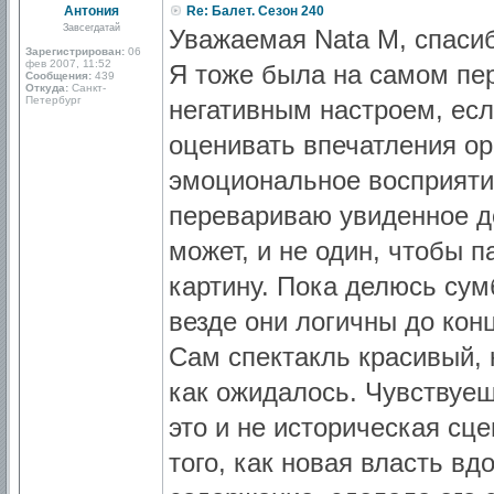
Антония
Re: Балет. Сезон 240
Завсегдатай
Уважаемая Nata M, спасиб
Зарегистрирован:
06
фев 2007, 11:52
Я тоже была на самом пе
Сообщения:
439
Откуда:
Санкт-
Петербург
негативным настроем, есл
оценивать впечатления ор
эмоциональное восприяти
перевариваю увиденное до
может, и не один, чтобы 
картину. Пока делюсь сум
везде они логичны до кон
Сам спектакль красивый, 
как ожидалось. Чувствуеш
это и не историческая сце
того, как новая власть в