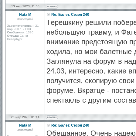
13 мар 2023, 11:55
Nata M
Re: Балет. Сезон 240
Завсегдатай
Терешкину решили побере
Зарегистрирован:
21
мар 2007, 21:03
небольшую травму, и Фате
Сообщения:
1386
Откуда:
Санкт-
Петербург
внимание предстоящую пр
ходила, но мои балетные 
Заглянула на форум в над
24.03, интересно, какие в
получится, скопирую свои
форуме. Вкратце - постан
спектакль с другим соста
26 мар 2023, 01:14
Nata M
Re: Балет. Сезон 240
Завсегдатай
Обещанное. Очень надеюс