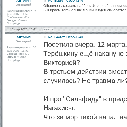
Антония
Re: Балет. Сезон 240
Завсегдатай
Объявлены составы на "Дочь фараона" на премьерн
Выбираем, кого больше любим, и идём любоваться )
Зарегистрирован:
06
фев 2007, 11:52
Сообщения:
439
Откуда:
Санкт-
Петербург
10 мар 2023, 16:41
Антония
Re: Балет. Сезон 240
Завсегдатай
Посетила вчера, 12 марта,
Зарегистрирован:
06
фев 2007, 11:52
Терёшкину ещё накануне з
Сообщения:
439
Откуда:
Санкт-
Петербург
Викторией?
В третьем действии вмес
случилось? Не травма ли
И про "Сильфиду" в предс
Нагахисы.
Что за мор такой напал на