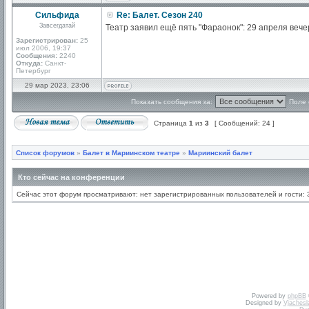
Сильфида
Re: Балет. Сезон 240
Завсегдатай
Театр заявил ещё пять "Фараонок": 29 апреля вече
Зарегистрирован:
25
июл 2006, 19:37
Сообщения:
2240
Откуда:
Санкт-
Петербург
29 мар 2023, 23:06
Показать сообщения за:
Поле 
Страница
1
из
3
[ Сообщений: 24 ]
Список форумов
»
Балет в Мариинском театре
»
Мариинский балет
Кто сейчас на конференции
Сейчас этот форум просматривают: нет зарегистрированных пользователей и гости: 
Powered by
phpBB
Designed by
Vjachesl