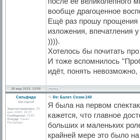
после её великолепного м
вообще драгоценное восп
Ещё раз прошу прощения 
изложения, впечатления у
)))).
Хотелось бы почитать про
И тоже вспомнилось "Проб
идёт, понять невозможно,
28 мар 2023, 13:00
Сильфида
Re: Балет. Сезон 240
Завсегдатай
Я была на первом спектак
Зарегистрирован:
25
июл 2006, 19:37
кажется, что главное дос
Сообщения:
2240
Откуда:
Санкт-
Петербург
больших и маленьких роле
крайней мере это было на