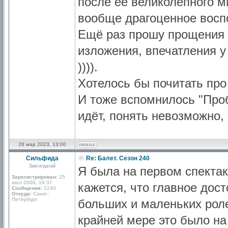
после её великолепного м
вообще драгоценное восп
Ещё раз прошу прощения 
изложения, впечатления у
)))).
Хотелось бы почитать про
И тоже вспомнилось "Проб
идёт, понять невозможно,
28 мар 2023, 13:00
Сильфида
Re: Балет. Сезон 240
Завсегдатай
Я была на первом спектак
Зарегистрирован:
25
июл 2006, 19:37
кажется, что главное дос
Сообщения:
2240
Откуда:
Санкт-
Петербург
больших и маленьких роле
крайней мере это было на