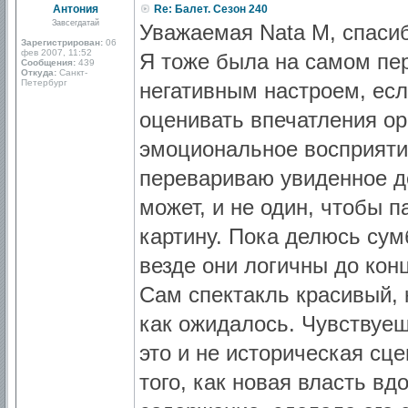
Антония
Re: Балет. Сезон 240
Завсегдатай
Уважаемая Nata M, спасиб
Зарегистрирован:
06
фев 2007, 11:52
Я тоже была на самом пе
Сообщения:
439
Откуда:
Санкт-
Петербург
негативным настроем, есл
оценивать впечатления ор
эмоциональное восприяти
перевариваю увиденное до
может, и не один, чтобы 
картину. Пока делюсь сум
везде они логичны до кон
Сам спектакль красивый, 
как ожидалось. Чувствуеш
это и не историческая сце
того, как новая власть в