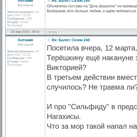
Антония
Re: Балет. Сезон 240
Завсегдатай
Объявлены составы на "Дочь фараона" на премьерн
Выбираем, кого больше любим, и идём любоваться )
Зарегистрирован:
06
фев 2007, 11:52
Сообщения:
439
Откуда:
Санкт-
Петербург
10 мар 2023, 16:41
Антония
Re: Балет. Сезон 240
Завсегдатай
Посетила вчера, 12 марта,
Зарегистрирован:
06
фев 2007, 11:52
Терёшкину ещё накануне з
Сообщения:
439
Откуда:
Санкт-
Петербург
Викторией?
В третьем действии вмес
случилось? Не травма ли
И про "Сильфиду" в предс
Нагахисы.
Что за мор такой напал на