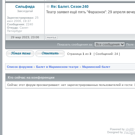
Сильфида
Re: Балет. Сезон 240
Завсегдатай
Театр заявил ещё пять "Фараонок": 29 апреля вече
Зарегистрирован:
25
июл 2006, 19:37
Сообщения:
2240
Откуда:
Санкт-
Петербург
29 мар 2023, 23:06
Показать сообщения за:
Поле 
Страница
1
из
3
[ Сообщений: 24 ]
Список форумов
»
Балет в Мариинском театре
»
Мариинский балет
Кто сейчас на конференции
Сейчас этот форум просматривают: нет зарегистрированных пользователей и гости: 
Powered by
phpBB
Designed by
Vjachesl