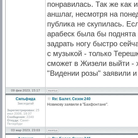
понравилась. Так же как 
аншлаг, несмотря на поне
публика не скупилась. Есл
арабеск была бы поднята 
задрать ногу быстро сейч
с музыкой - только Тере
сможет в Жизели выйти - 
"Видении розы" заявили и
09 фев 2023, 15:17
Сильфида
Re: Балет. Сезон 240
Завсегдатай
Новикову заявили в "Бахфонтане".
Зарегистрирован:
25
июл 2006, 19:37
Сообщения:
2240
Откуда:
Санкт-
Петербург
03 мар 2023, 23:03