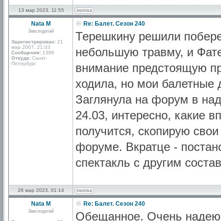
13 мар 2023, 11:55
Nata M
Re: Балет. Сезон 240
Завсегдатай
Терешкину решили побере
Зарегистрирован:
21
мар 2007, 21:03
небольшую травму, и Фате
Сообщения:
1386
Откуда:
Санкт-
Петербург
внимание предстоящую пр
ходила, но мои балетные 
Заглянула на форум в над
24.03, интересно, какие в
получится, скопирую свои
форуме. Вкратце - постан
спектакль с другим соста
26 мар 2023, 01:14
Nata M
Re: Балет. Сезон 240
Завсегдатай
Обещанное. Очень надеюс