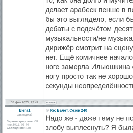
то, как она долго и мучит
делает арабеск пенше в пе
бы это выглядело, если бы
дебаты с подсчётом деся
музыкальности/не музыкал
дирижёр смотрит на сцену
нет. Ещё комичнее начало
ноге замерла Ильюшкина с
ногу просто так не хорошо
секунды неопределённости 
08 фев 2023, 22:42
Elena1
Re: Балет. Сезон 240
Завсегдатай
Надо же - даже тему не п
Зарегистрирован:
08
янв 2011, 03:46
злобу выплеснуть? Я был
Сообщения:
838