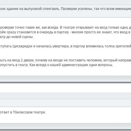
арое здание на выпускной спектакль. Проверки усилены, так что всем имеющ
роверки точно такие же, как всегда. В театре открывают на вход только одну 
фойе сразу становится в очередь в партер - многие просто ее знают, что вхо
атр до новой сцены.
ыступать Цискаридзе и началась увертюра, в партер вломилась толпа зрителей
ть на вход 2 двери, почему на входе не поставить человека, который направ
ропустить в театр. Как всегда к нашей администрации одни вопросы.
ботает в Тбилисском театре.