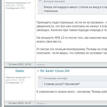
Антония писал(а):
Зарегистрирован:
08
янв 2011, 03:46
Вчера пятнадцать минут стояла на вход в ст
Сообщения:
838
пораньше.
Приходить надо пораньше, но не из-за проверок - п
уверенности, что без них спектакль не начнут и в 
свободно. Конечно при таком подходе очередь в те
На концерте АРБ 12-го после того, как закончил в
искать свои места.
Я считаю это полным безобразием. Почему не откры
спектакля - если видно, что публику не успевают п
14 июн 2023, 10:01
Dartov
Re: Балет. Сезон 240
Зарегистрирован:
01
Сильфида писал(а):
июн 2013, 13:05
Сообщения:
17
Сомова ушла? Насовсем?
К сожалению и скорее всего - насовсем. Теперь ра
22 июл 2023, 11:37