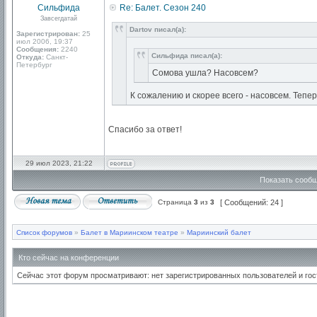
Сильфида
Re: Балет. Сезон 240
Завсегдатай
Dartov писал(а):
Зарегистрирован:
25
июл 2006, 19:37
Сообщения:
2240
Сильфида писал(а):
Откуда:
Санкт-
Петербург
Сомова ушла? Насовсем?
К сожалению и скорее всего - насовсем. Тепе
Спасибо за ответ!
29 июл 2023, 21:22
Показать сообщ
Страница
3
из
3
[ Сообщений: 24 ]
Список форумов
»
Балет в Мариинском театре
»
Мариинский балет
Кто сейчас на конференции
Сейчас этот форум просматривают: нет зарегистрированных пользователей и гос