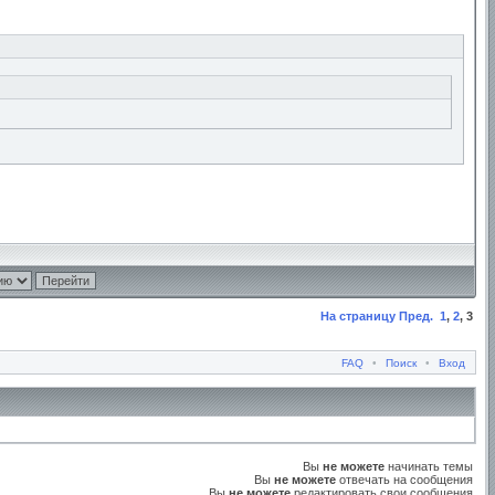
На страницу
Пред.
1
,
2
,
3
FAQ
•
Поиск
•
Вход
Вы
не можете
начинать темы
Вы
не можете
отвечать на сообщения
Вы
не можете
редактировать свои сообщения