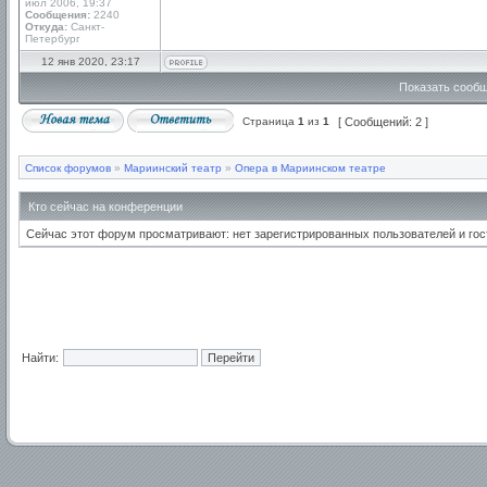
июл 2006, 19:37
Сообщения:
2240
Откуда:
Санкт-
Петербург
12 янв 2020, 23:17
Показать сообщ
Страница
1
из
1
[ Сообщений: 2 ]
Список форумов
»
Мариинский театр
»
Опера в Мариинском театре
Кто сейчас на конференции
Сейчас этот форум просматривают: нет зарегистрированных пользователей и гос
Найти: