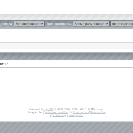
ения за:
Поле сортировки
ти: 13
Powered by
phpBB
© 2000, 2002, 2005, 2007 phpBB Group.
Designed by
Vjacheslav Trushkin
for
Free Forums
/
DivisionCore
.
Русская поддержка phpBB