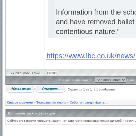
Information from the sch
and have removed ballet f
contentious nature.”
https://www.lbc.co.uk/news/d
17 июл 2022, 17:12
Показать сообщения за:
Поле 
Страница
1
из
1
[ 1 сообщение ]
Список форумов
»
Театральная жизнь
»
События, люди, факты...
Кто сейчас на конференции
Сейчас этот форум просматривают: нет зарегистрированных пользователей и гости: 