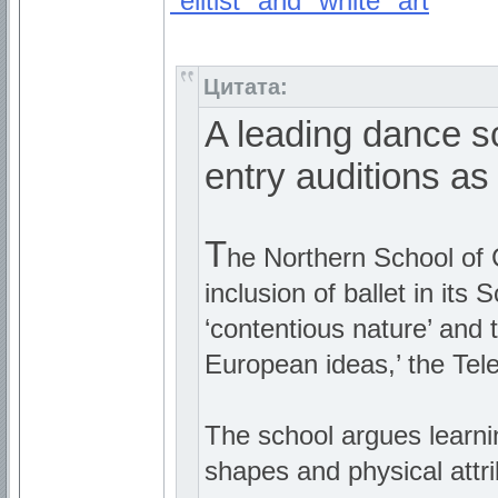
"elitist" and "white" art
Цитата:
A leading dance sc
entry auditions as st
T
he Northern School of
inclusion of ballet in its 
‘contentious nature’ and t
European ideas,’ the Tel
The school argues learnin
shapes and physical attri