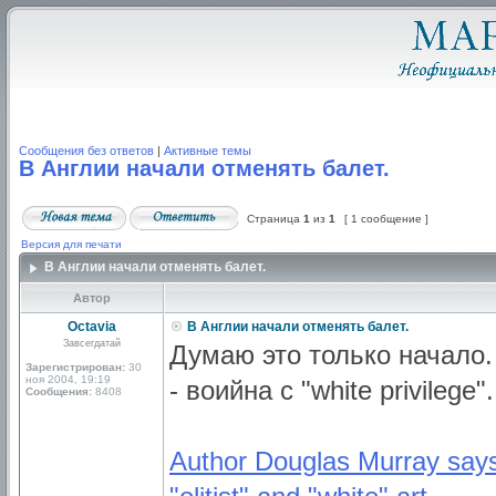
Сообщения без ответов
|
Активные темы
В Англии начали отменять балет.
Страница
1
из
1
[ 1 сообщение ]
Версия для печати
В Англии начали отменять балет.
Автор
Octavia
В Англии начали отменять балет.
Завсегдатай
Думаю это только начало
Зарегистрирован:
30
ноя 2004, 19:19
- воийна с "white privilege".
Сообщения:
8408
Author Douglas Murray says 