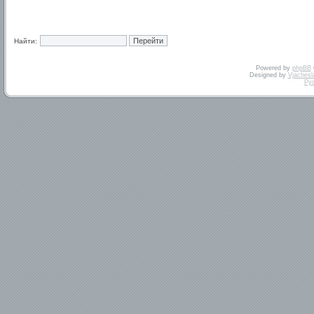
Найти:
Powered by
phpBB
Designed by
Vjachesl
Ру