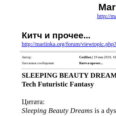
Mar
http://m
Китч и прочее...
http://mariinka.org/forum/viewtopic.ph
Автор:
Cotillon
[ 19 янв 2019, 16
Заголовок сообщения:
Китч и прочее...
SLEEPING BEAUTY DREAMS at
Tech Futuristic Fantasy
Цитата:
Sleeping Beauty Dreams
is a dys