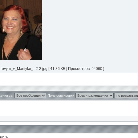
ym_v_Mariiyke_--2-2.jpg [ 41.86 КБ | Просмотров: 94060 ]
ения за:
Поле сортировки
ти: 37