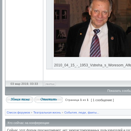
2010_04_15_-_1953_Vstreha_s_Woresom_Alferov
03 мар 2019, 03:33
Показать сообщ
Страница
1
из
1
[ 1 сообщение ]
Список форумов
»
Театральная жизнь
»
События, люди, факты...
Кто сейчас на конференции
Сейчас этот форум просматривают: нет зарегистрированных пользователей и гос