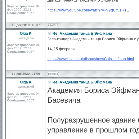
Дриады, ученицы академии Б Эйфмана
Зарегистрирован:
04
фев 2009, 22:11
https://www.youtube.com/watch?v=V9gCffLTR1E
Сообщения:
5057
19 дек 2019, 18:37
Olga K
Re: Академия танца Б.Эйфмана
Завсегдатай
Гала-концерт Академии танца Бориса Эйфмана с 
Зарегистрирован:
04
фев 2009, 22:11
14, 15 февраля.
Сообщения:
5057
https://www.bileter.ru/afisha/show/Gala ... ifman.html
18 янв 2020, 01:06
Olga K
Re: Академия танца Б.Эйфмана
Завсегдатай
Академия Бориса Эйфмана
Зарегистрирован:
04
фев 2009, 22:11
Басевича
Сообщения:
5057
Полуразрушенное здание 
управление в прошлом год