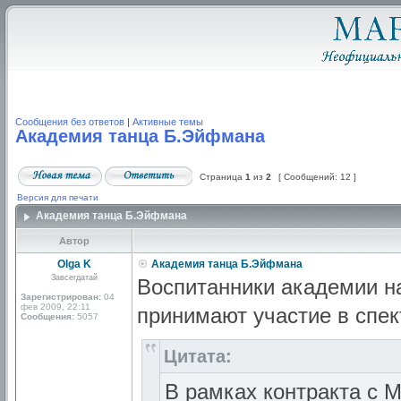
Сообщения без ответов
|
Активные темы
Академия танца Б.Эйфмана
Страница
1
из
2
[ Сообщений: 12 ]
Версия для печати
Академия танца Б.Эйфмана
Автор
Olga K
Академия танца Б.Эйфмана
Завсегдатай
Воспитанники академии н
Зарегистрирован:
04
фев 2009, 22:11
принимают участие в спек
Сообщения:
5057
Цитата:
В рамках контракта с 