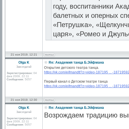
году, воспитанники Ак
балетных и оперных сп
«Петрушка», «Щелкунчи
царя», «Ромео и Джулье
21 ноя 2019, 12:21
Olga K
Re: Академия танца Б.Эйфмана
Завсегдатай
Открытие детского театра танца.
https://vk.com/eifmandtt?z=video-187195 ... -1871959
Зарегистрирован:
04
фев 2009, 22:11
Сообщения:
5057
Первый канал о Детском театре танца
https://vk.com/eifmandtt?z=video-187195 ... -1871959
21 ноя 2019, 12:30
Olga K
Re: Академия танца Б.Эйфмана
Завсегдатай
Возрождаем традицию вы
Зарегистрирован:
04
фев 2009, 22:11
Сообщения:
5057