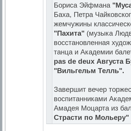
Бориса Эйфмана
"Муса
Баха, Петра Чайковског
жемчужины классическ
"Пахита"
(музыка Людв
восстановленная худож
танца и Академии бал
pas de deux Августа
"Вильгельм Телль".
Завершит вечер торжес
воспитанниками Акаде
Амадея Моцарта из ба
Страсти по Мольеру"