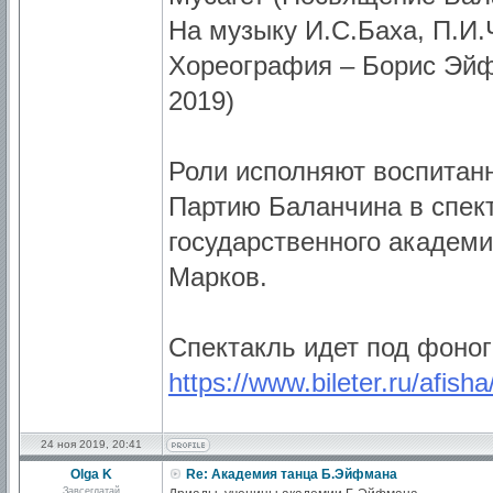
На музыку И.С.Баха, П.И.
Хореография – Борис Эйф
2019)
Роли исполняют воспитан
Партию Баланчина в спект
государственного академ
Марков.
Спектакль идет под фоно
https://www.bileter.ru/afish
24 ноя 2019, 20:41
Olga K
Re: Академия танца Б.Эйфмана
Завсегдатай