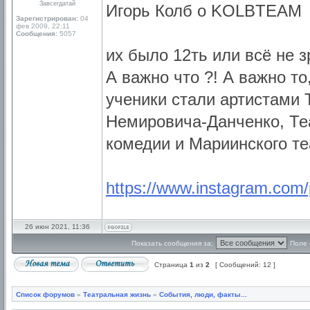
Завсегдатай
Игорь Колб о KOLBTEAM
Зарегистрирован:
04
фев 2009, 22:11
Сообщения:
5057
их было 12ть или всё не з
А важно что ?! А важно то,
ученики стали артистами 
Немировича-Данченко, Те
комедии и Мариинского те
https://www.instagram.com
26 июн 2021, 11:36
Показать сообщения за:
Поле 
Страница
1
из
2
[ Сообщений: 12 ]
Список форумов
»
Театральная жизнь
»
События, люди, факты...