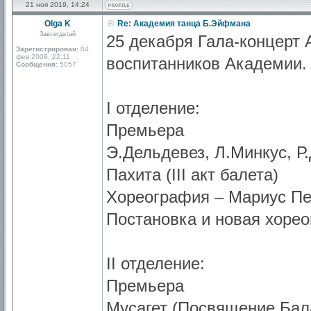
21 ноя 2019, 14:24
Olga K
Re: Академия танца Б.Эйфмана
Завсегдатай
25 декабря Гала-концерт
Зарегистрирован:
04
фев 2009, 22:11
воспитанников Академии.
Сообщения:
5057
I отделение:
Премьера
Э.Дельдевез, Л.Минкус, Р
Пахита (III акт балета)
Хореография – Мариус Пе
Постановка и новая хоре
II отделение:
Премьера
Мусагет (Посвящение Бал