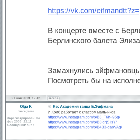
https://vk.com/eifmandtt?z
В концерте вместе с Бер
Берлинского балета Элиза
Замахнулись эйфмановцы 
Посмотреть бы на исполн
21 ноя 2019, 12:45
Olga K
Re: Академия танца Б.Эйфмана
Завсегдатай
И.Колб работает с классом мальчиков.
https://www.instagram.com/p/B3_T6h-I95g/
Зарегистрирован:
04
фев 2009, 22:11
https://www.instagram.com/p/B3ldrjSIlsY/
Сообщения:
5057
https://www.instagram.com/p/B4B3-daoVAg/