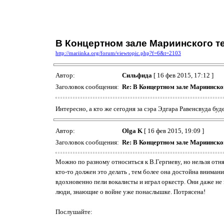
В Концертном зале Мариинского т
http://mariinka.org/forum/viewtopic.php?f=6&t=2103
Автор:
Сильфида
[ 16 фев 2015, 17:12 ]
Заголовок сообщения:
Re: В Концертном зале Мариинско
Интересно, а кто же сегодня за сэра Эдгара Равенсвуда буд
Автор:
Olga K
[ 16 фев 2015, 19:09 ]
Заголовок сообщения:
Re: В Концертном зале Мариинско
Можно по разному относиться к В.Гергиеву, но нельзя отня
кто-то должен это делать , тем более она достойна вниман
вдохновенно пели вокалисты и играл оркестр. Они даже не 
люди, знающие о войне уже понаслышке. Потрясена!
Послушайте: