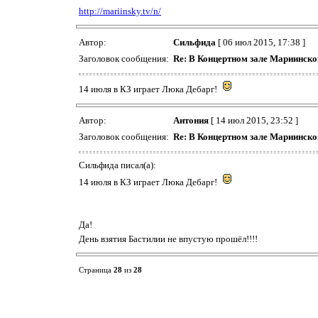
http://mariinsky.tv/n/
Автор:
Сильфида
[ 06 июл 2015, 17:38 ]
Заголовок сообщения:
Re: В Концертном зале Мариинско
14 июля в КЗ играет Люка Дебарг!
Автор:
Антония
[ 14 июл 2015, 23:52 ]
Заголовок сообщения:
Re: В Концертном зале Мариинско
Сильфида писал(а):
14 июля в КЗ играет Люка Дебарг!
Да!
День взятия Бастилии не впустую прошёл!!!!
Страница
28
из
28