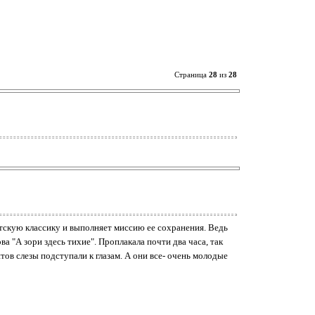
Страница
28
из
28
ветскую классику и выполняет миссию ее сохранения. Ведь
а "А зори здесь тихие". Проплакала почти два часа, так
тов слезы подступали к глазам. А они все- очень молодые