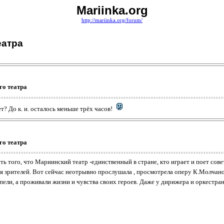
Mariinka.org
http://mariinka.org/forum/
еатра
го театра
ет? До к. и. осталось меньше трёх часов!
го театра
ть того, что Мариинский театр -единственный в стране, кто играет и поет со
ия зрителей. Вот сейчас неотрывно прослушала , просмотрела оперу К.Молчанов
пели, а проживали жизни и чувства своих героев. Даже у дирижера и оркестран