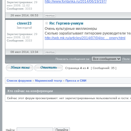
http://www.fontanka.ru/2014/06/19/197/
Зарегистрирован:
29
июн 2009, 11:02
Сообщения:
3333
26 июн 2014, 06:53
clover23
Re: Гергиев-уникум
Завсегдатай
Очень культурные миллионеры
Сколько зарабатывают питерские руководители те
Зарегистрирован:
29
июн 2009, 11:02
http://spb.mk.ru/articles/2014/07/04/oc ... onery.html
Сообщения:
3333
08 июл 2014, 13:34
Показать сообщения за:
Поле 
Страница
4
из
4
[ Сообщений: 35 ]
Список форумов
»
Мариинский театр
»
Пресса и СМИ
Кто сейчас на конференции
Сейчас этот форум просматривают: нет зарегистрированных пользователей и гости: 
Найти: