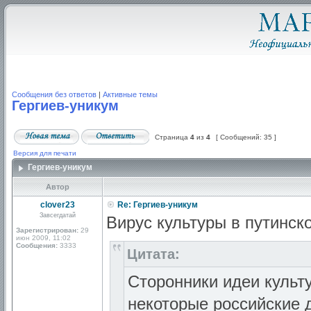
Сообщения без ответов
|
Активные темы
Гергиев-уникум
Страница
4
из
4
[ Сообщений: 35 ]
Версия для печати
Гергиев-уникум
Автор
clover23
Re: Гергиев-уникум
Завсегдатай
Вирус культуры в путинск
Зарегистрирован:
29
июн 2009, 11:02
Сообщения:
3333
Цитата:
Сторонники идеи культу
некоторые российские 