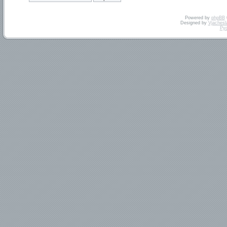
Powered by
phpBB
Designed by
Vjachesl
Ру