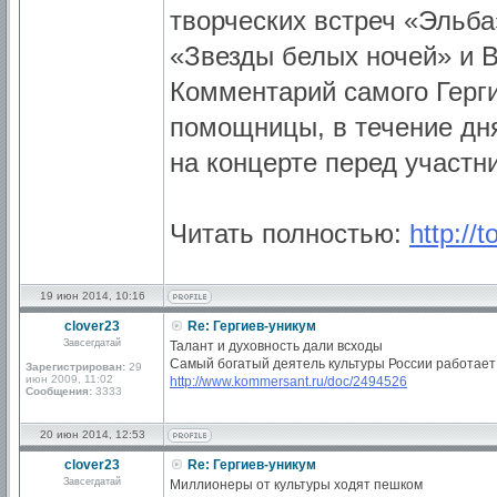
творческих встреч «Эльба
«Звезды белых ночей» и В
Комментарий самого Герги
помощницы, в течение дня
на концерте перед участ
Читать полностью:
http://
19 июн 2014, 10:16
clover23
Re: Гергиев-уникум
Завсегдатай
Талант и духовность дали всходы
Самый богатый деятель культуры России работает
Зарегистрирован:
29
июн 2009, 11:02
http://www.kommersant.ru/doc/2494526
Сообщения:
3333
20 июн 2014, 12:53
clover23
Re: Гергиев-уникум
Завсегдатай
Миллионеры от культуры ходят пешком