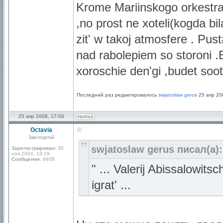
Krome Mariinskogo orkestra 
,no prost ne xoteli(kogda bi
zit' w takoj atmosfere . Pu
nad rabolepiem so storoni .
xoroschie den'gi ,budet soo
Последний раз редактировалось
swjatoslaw gerus
25 апр 200
25 апр 2008, 17:00
Octavia
Завсегдатай
swjatoslaw gerus писал(а):
Зарегистрирован:
30
ноя 2004, 19:19
Сообщения:
8408
" ... Valerij Abissalowits
igrat' ...