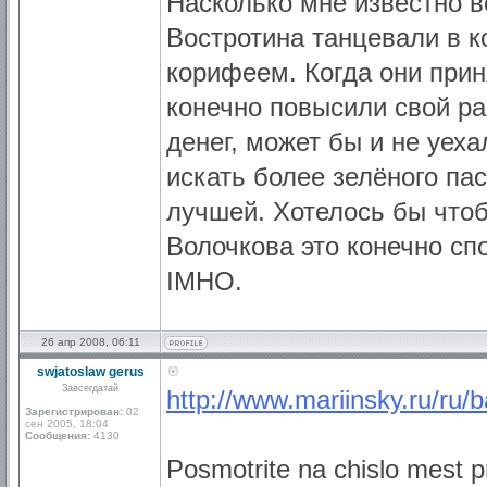
Насколько мне известно в
Востротина танцевали в 
корифеем. Когда они прин
конечно повысили свой ра
денег, может бы и не уеха
искать более зелёного па
лучшей. Хотелось бы что
Волочкова это конечно сп
IMHO.
26 апр 2008, 06:11
swjatoslaw gerus
Завсегдатай
http://www.mariinsky.ru/ru/ba
Зарегистрирован:
02
сен 2005, 18:04
Сообщения:
4130
Posmotrite na chislo mest pr