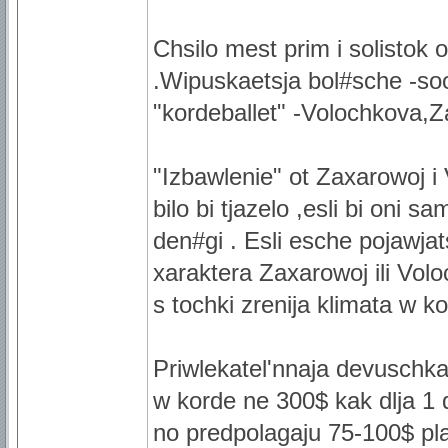
Chsilo mest prim i solistok 
.Wipuskaetsja bol#sche -soo
"kordeballet" -Volochkova,
"Izbawlenie" ot Zaxarowoj i 
bilo bi tjazelo ,esli bi oni 
den#gi . Esli esche pojawjat
xaraktera Zaxarowoj ili Vo
s tochki zrenija klimata w k
Priwlekatel'nnaja devuschk
w korde ne 300$ kak dlja 1 d
no predpolagaju 75-100$ pla