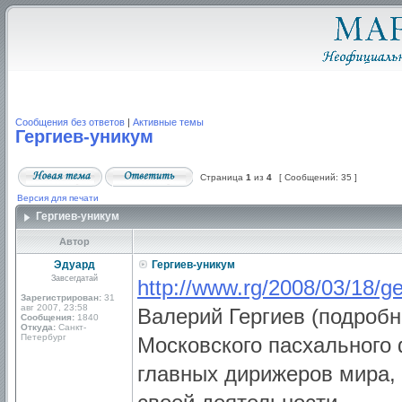
Сообщения без ответов
|
Активные темы
Гергиев-уникум
Страница
1
из
4
[ Сообщений: 35 ]
Версия для печати
Гергиев-уникум
Автор
Эдуард
Гергиев-уникум
Завсегдатай
http://www.rg/2008/03/18/ge
Зарегистрирован:
31
авг 2007, 23:58
Валерий Гергиев (подроб
Сообщения:
1840
Откуда:
Санкт-
Петербург
Московского пасхального 
главных дирижеров мира,