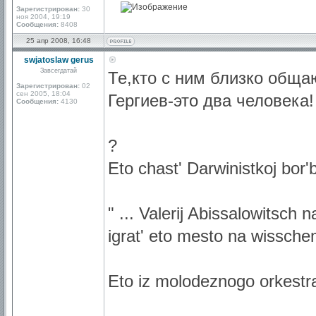
Зарегистрирован:
30
ноя 2004, 19:19
Сообщения:
8408
25 апр 2008, 16:48
swjatoslaw gerus
Завсегдатай
Те,кто с ним близко общаю
Зарегистрирован:
02
сен 2005, 18:04
Гергиев-это два человека!
Сообщения:
4130
?
Eto chast' Darwinistkoj bor'
" ... Valerij Abissalowitsch 
igrat' eto mesto na wissch
Eto iz molodeznogo orkestr