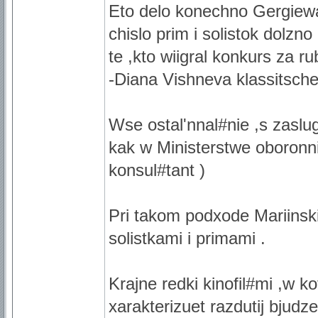
Eto delo konechno Gergiewa 
chislo prim i solistok dolzno
te ,kto wiigral konkurs za r
-Diana Vishneva klassitsches
Wse ostal'nnal#nie ,s zaslu
kak w Ministerstwe oboronni
konsul#tant )
Pri takom podxode Mariinski
solistkami i primami .
Krajne redki kinofil#mi ,w ko
xarakterizuet razdutij bjudz