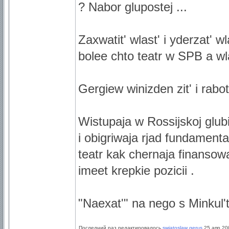
? Nabor glupostej ...
Zaxwatit' wlast' i yderzat' w
bolee chto teatr w SPB a w
Gergiew winizden zit' i rabot
Wistupaja w Rossijskoj glu
i obigriwaja rjad fundamenta
teatr kak chernaja finansowa
imeet krepkie pozicii .
"Naexat'" na nego s Minkul'ta
Последний раз редактировалось
swjatoslaw gerus
25 апр 200