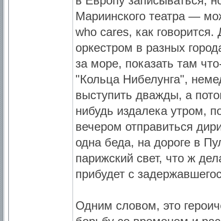
в Европу записываться, н
Мариинского театра — мож
who cares, как говорится.
оркестром в разных города
за море, показать там чт
"Кольца Нибелунга", неме
выступить дважды, а пото
нибудь издалека утром, п
вечером отправиться дир
одна беда, на дороге в П
парижский свет, что ж дел
прибудет с задержавшегос
Одним словом, это героич