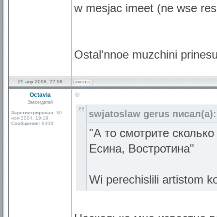
w mesjac imeet (ne wse res
Ostal'nnoe muzchini prinesut
25 апр 2008, 22:08
Octavia
Завсегдатай
swjatoslaw gerus писал(а):
Зарегистрирован:
30
ноя 2004, 19:19
Сообщения:
8408
"А то смотрите сколько
Есина, Востротина"
Wi perechislili artistom k