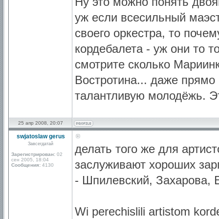
Ну это можно понять дво
уж если всесильный маэст
своего оркестра, то почем
кордебалета - уж они то 
смотрите сколько Мариинк
Востротина... даже прямо
талантливую молодёжь. Эт
25 апр 2008, 20:07
swjatoslaw gerus
Завсегдатай
делать того же для артист
Зарегистрирован:
02
сен 2005, 18:04
заслуживают хороших зарп
Сообщения:
4130
- Шпилевский, Захарова, 
Wi perechislili artistom kord