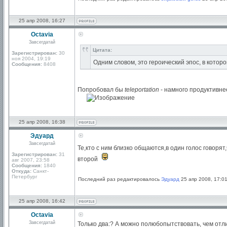
25 апр 2008, 16:27
Octavia
Завсегдатай
Цитата:
Зарегистрирован:
30
ноя 2004, 19:19
Одним словом, это героический эпос, в котор
Сообщения:
8408
Попробовал бы
teleportation
- намного продуктивн
25 апр 2008, 16:38
Эдуард
Завсегдатай
Те,кто с ним близко общаются,в один голос говорят
Зарегистрирован:
31
второй
авг 2007, 23:58
Сообщения:
1840
Откуда:
Санкт-
Петербург
Последний раз редактировалось
Эдуард
25 апр 2008, 17:01
25 апр 2008, 16:42
Octavia
Завсегдатай
Только два:? А можно полюбопытствовать, чем отли