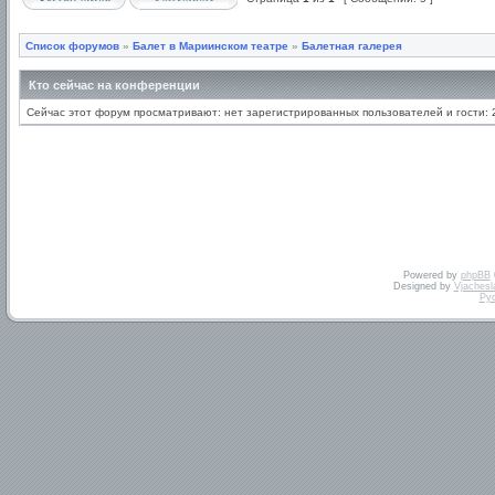
Список форумов
»
Балет в Мариинском театре
»
Балетная галерея
Кто сейчас на конференции
Сейчас этот форум просматривают: нет зарегистрированных пользователей и гости: 
Powered by
phpBB
Designed by
Vjachesl
Ру