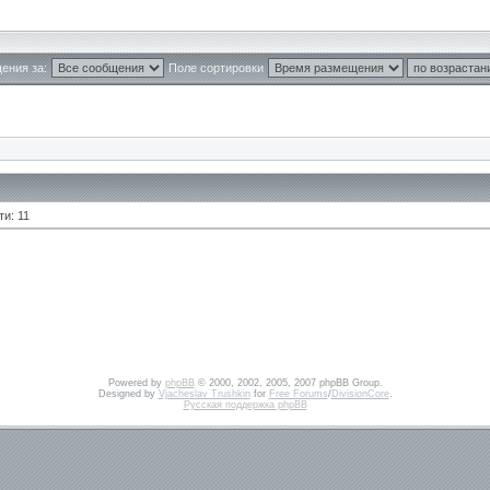
ения за:
Поле сортировки
и: 11
Powered by
phpBB
© 2000, 2002, 2005, 2007 phpBB Group.
Designed by
Vjacheslav Trushkin
for
Free Forums
/
DivisionCore
.
Русская поддержка phpBB