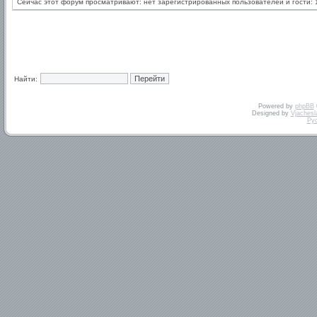
Сейчас этот форум просматривают: нет зарегистрированных пользователей и гости: 
Найти:
Powered by
phpBB
Designed by
Vjachesl
Ру