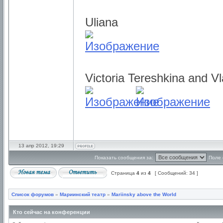
Uliana
Victoria Tereshkina and V
13 апр 2012, 19:29
Показать сообщения за:
Поле 
Страница
4
из
4
[ Сообщений: 34 ]
Список форумов
»
Мариинский театр
»
Mariinsky above the World
Кто сейчас на конференции