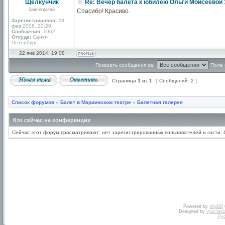
Щелкунчик
Re: Вечер балета к юбилею Ольги Моисеевой 
Завсегдатай
Спасибо! Красиво.
Зарегистрирован:
28
фев 2008, 20:26
Сообщения:
1062
Откуда:
Санкт-
Петербург
22 янв 2014, 19:08
Показать сообщения за:
Поле 
Страница
1
из
1
[ Сообщений: 2 ]
Список форумов
»
Балет в Мариинском театре
»
Балетная галерея
Кто сейчас на конференции
Сейчас этот форум просматривают: нет зарегистрированных пользователей и гости: 
Powered by
phpBB
Designed by
Vjachesl
Ру