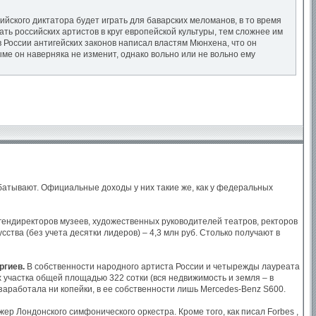
йского диктатора будет играть для баварских меломанов, в то время
ть российских артистов в круг европейской культуры, тем сложнее им
 России антигейских законов написал властям Мюнхена, что он
е он наверняка не изменит, однако вольно или не вольно ему
батывают. Официальные доходы у них такие же, как у федеральных
гендиректоров музеев, художественных руководителей театров, ректоров
сства (без учета десятки лидеров) – 4,3 млн руб. Столько получают в
ргиев.
В собственности народного артиста России и четырежды лауреата
ых участка общей площадью 322 сотки (вся недвижимость и земля – в
 заработала ни копейки, в ее собственности лишь Mercedes-Benz S600.
жер Лондонского симфонического оркестра. Кроме того, как писал Forbes ,