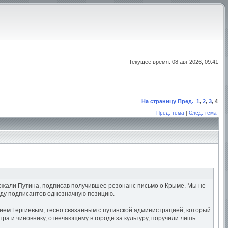
Текущее время: 08 авг 2026, 09:41
На страницу
Пред.
1
,
2
,
3
,
4
Пред. тема
|
След. тема
ержали Путина, подписав получившее резонанс письмо о Крыме. Мы не
оду подписантов однозначную позицию.
ием Гергиевым, тесно связанным с путинской администрацией, который
ра и чиновнику, отвечающему в городе за культуру, поручили лишь