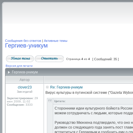
Сообщения без ответов
|
Активные темы
Гергиев-уникум
Страница
4
из
4
[ Сообщений: 35 ]
Версия для печати
Гергиев-уникум
Автор
clover23
Re: Гергиев-уникум
Завсегдатай
Вирус культуры в путинской системе ("Gazeta Wybo
Зарегистрирован:
29
Цитата:
июн 2009, 11:02
Сообщения:
3333
Сторонники идеи культурного бойкота России
можем сотрудничать с людьми, которые подд
Руководство Мюнхена подтвердило, что оно 
должен со следующего года занять пост глав
встретиться с Гергиевым и сообщить ему о сп