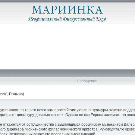
Сообщение
rcza", Польша)
 указывают на то, что некоторые российские деятели культуры активно подд
ерживают диктатуру, доказывают они. Однако не вся Европа занимает по пов
не откажется от сотрудничества с выдающимся российским музыкантом Валер
ного дирижера Мюнхенского филармонического оркестра. Руководителю оркест
орах, возникающих вокруг его последних высказываний.