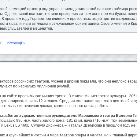
рной: немецкий оркестр под управлением дирижерской палочки любимца росси
ны. Однако такой шаг кажется мне прозорливым: чем активнее мы будем включа
 В прошлом году Гергиев под влиянием протестных акций против введенных в
ти к различным взглядам и сексуальным ориентациям. Своего мнения о Крым
ных слушателей и меценатов.
0 ... z2xo0vqBvI
торов российских театров, музеев и цирков показали, что они неплохо зара
олучают по несколько миллионов рублей.
на сайте профильного министерства. В списке Министерства культуры - 205 
. задекларировали лишь 12 человек. Средняя ежегодная зарплата деятелей иску
ительных источников дохода, кроме основного места работы.
д заработал художественный руководитель Мариинского театра Валерий Ге
щадью 996 кв.м, часть жилого дома (181 кв.м), дача (710 кв.м), три земельн
00 и Lexus LS 460L. Супруга дирижера – Наталья Дзебисова в прошлом году не
ших и крупнейших в России и мире театров оперы и балета, но и главный дири