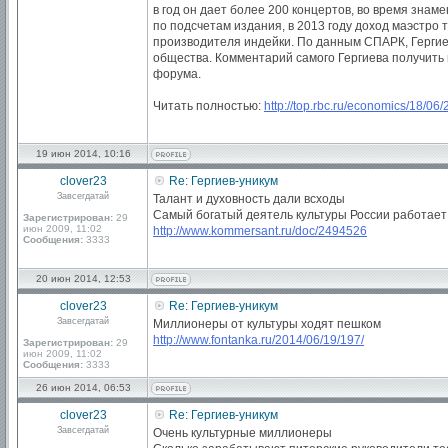
в год он дает более 200 концертов, во время знам
по подсчетам издания, в 2013 году доход маэстро 
производителя индейки. По данным СПАРК, Гергие
общества. Комментарий самого Гергиева получить 
форума.
Читать полностью:
http://top.rbc.ru/economics/18/06
19 июн 2014, 10:16
clover23
Re: Гергиев-уникум
Завсегдатай
Талант и духовность дали всходы
Самый богатый деятель культуры России работает
Зарегистрирован:
29
июн 2009, 11:02
http://www.kommersant.ru/doc/2494526
Сообщения:
3333
20 июн 2014, 12:53
clover23
Re: Гергиев-уникум
Завсегдатай
Миллионеры от культуры ходят пешком
http://www.fontanka.ru/2014/06/19/197/
Зарегистрирован:
29
июн 2009, 11:02
Сообщения:
3333
26 июн 2014, 06:53
clover23
Re: Гергиев-уникум
Завсегдатай
Очень культурные миллионеры