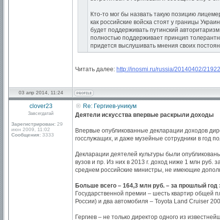
Кто-то мог бы назвать такую позицию лицеме
как российские войска стоят у границы Украи
будет поддерживать путинский авторитаризм.
полностью поддерживает принцип толерантнос
придется выслушивать мнения своих постоян
Читать далее:
http://inosmi.ru/russia/20140402/21922
03 апр 2014, 11:24
clover23
Re: Гергиев-уникум
Завсегдатай
Деятели искусства впервые раскрыли доходы
Зарегистрирован:
29
июн 2009, 11:02
Впервые опубликованные декларации доходов дирек
Сообщения:
3333
госслужащих, и даже музейные сотрудники в год п
Декларации деятелей культуры были опубликованы 
вузов и пр. Из них в 2013 г. доход ниже 1 млн руб
среднем российские министры, не имеющие дополн
Больше всего – 164,3 млн руб. – за прошлый го
Государственной премии – шесть квартир общей пло
России) и два автомобиля – Toyota Land Cruiser 2
Гергиев – не только директор одного из известней