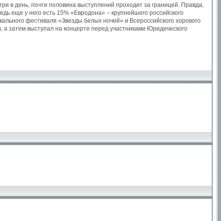
 три в день, почти половина выступлений проходит за границей. Правда,
 ведь еще у него есть 15% «Евродона» – крупнейшего российского
кального фестиваля «Звезды белых ночей» и Всероссийского хорового
л, а затем выступал на концерте перед участниками Юридического