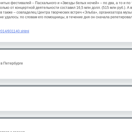
енитых фестивалей – Пасхального и «Звезды белых ночей» – по два, а то и по
только от концертной деятельности составил 16,5 млн долл. (515 млн руб.). А
в также – совладелец Центра творческих встреч «Эльба», организатора музы
не удалось: по словам его помощницы, в течение дня он сначала репетирова
/2014/931140.shtml
 в Петербурге