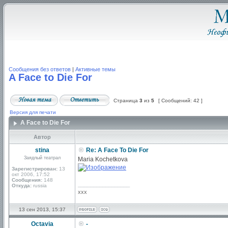
Сообщения без ответов
|
Активные темы
A Face to Die For
Страница
3
из
5
[ Сообщений: 42 ]
Версия для печати
A Face to Die For
Автор
stina
Re: A Face To Die For
Заядлый театрал
Maria Kochetkova
Зарегистрирован:
13
окт 2006, 17:52
Сообщения:
148
_________________
Откуда:
russia
xxx
13 сен 2013, 15:37
Octavia
-