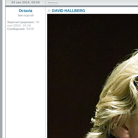
24 сен 2014, 03:04
Octavia
DAVID HALLBERG
Завсегдатай
Зарегистрирован:
30
ноя 2004, 19:19
Сообщения:
8408