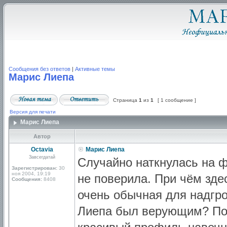
Сообщения без ответов
|
Активные темы
Марис Лиепа
Страница
1
из
1
[ 1 сообщение ]
Версия для печати
Марис Лиепа
Автор
Octavia
Марис Лиепа
Завсегдатай
Случайно наткнулась на 
Зарегистрирован:
30
ноя 2004, 19:19
не поверила. При чём зде
Сообщения:
8408
очень обычная для надгр
Лиепа был верующим? Поч