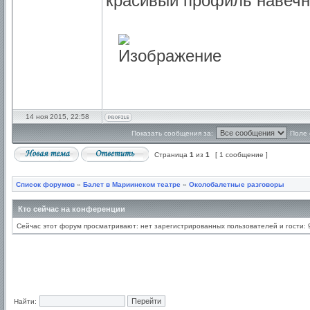
красивый профиль навечн
14 ноя 2015, 22:58
Показать сообщения за:
Поле 
Страница
1
из
1
[ 1 сообщение ]
Список форумов
»
Балет в Мариинском театре
»
Околобалетные разговоры
Кто сейчас на конференции
Сейчас этот форум просматривают: нет зарегистрированных пользователей и гости: 
Найти: