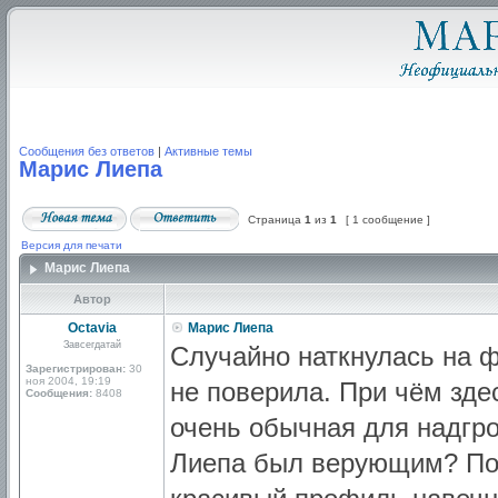
Сообщения без ответов
|
Активные темы
Марис Лиепа
Страница
1
из
1
[ 1 сообщение ]
Версия для печати
Марис Лиепа
Автор
Octavia
Марис Лиепа
Завсегдатай
Случайно наткнулась на 
Зарегистрирован:
30
ноя 2004, 19:19
не поверила. При чём зде
Сообщения:
8408
очень обычная для надгр
Лиепа был верующим? Поч