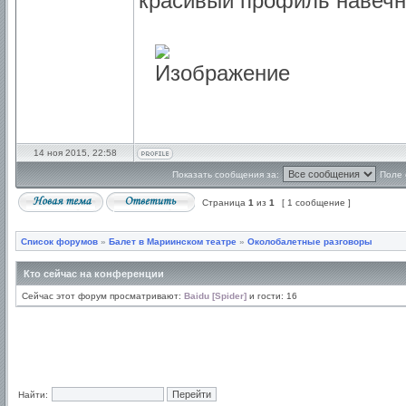
красивый профиль навечн
14 ноя 2015, 22:58
Показать сообщения за:
Поле 
Страница
1
из
1
[ 1 сообщение ]
Список форумов
»
Балет в Мариинском театре
»
Околобалетные разговоры
Кто сейчас на конференции
Сейчас этот форум просматривают:
Baidu [Spider]
и гости: 16
Найти: