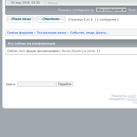
03 мар 2019, 03:33
Показать сообщения за:
Поле 
Страница
1
из
1
[ 1 сообщение ]
Список форумов
»
Театральная жизнь
»
События, люди, факты...
Кто сейчас на конференции
Сейчас этот форум просматривают:
Baidu [Spider]
и гости: 17
Найти:
Powered by
phpBB
Designed by
Vjachesl
Ру