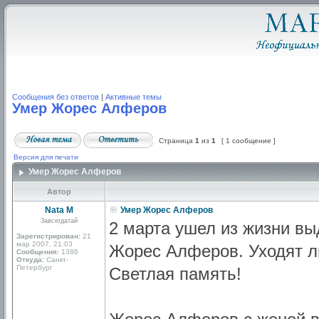
Сообщения без ответов
|
Активные темы
Умер Жорес Алферов
Страница
1
из
1
[ 1 сообщение ]
Версия для печати
Умер Жорес Алферов
Автор
Nata M
Умер Жорес Алферов
Завсегдатай
2 марта ушел из жизни в
Зарегистрирован:
21
мар 2007, 21:03
Жорес Алферов. Уходят л
Сообщения:
1386
Откуда:
Санкт-
Петербург
Светлая память!