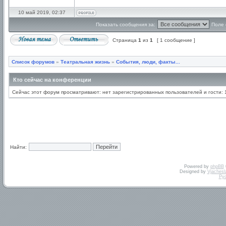
10 май 2019, 02:37
Показать сообщения за:
Поле 
Страница
1
из
1
[ 1 сообщение ]
Список форумов
»
Театральная жизнь
»
События, люди, факты...
Кто сейчас на конференции
Сейчас этот форум просматривают: нет зарегистрированных пользователей и гости: 
Найти:
Powered by
phpBB
Designed by
Vjachesl
Ру