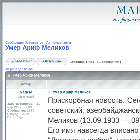
Сообщения без ответов
|
Активные темы
Умер Ариф Меликов
Страница
1
из
1
[ 1 сообщение ]
Версия для печати
Умер Ариф Меликов
Автор
Nata M
Умер Ариф Меликов
Завсегдатай
Прискорбная новость. Сег
Зарегистрирован:
21
мар 2007, 21:03
советский, азербайджанс
Сообщения:
1386
Откуда:
Санкт-
Петербург
Меликов (13.09.1933 — 09.
Его имя навсегда вписано