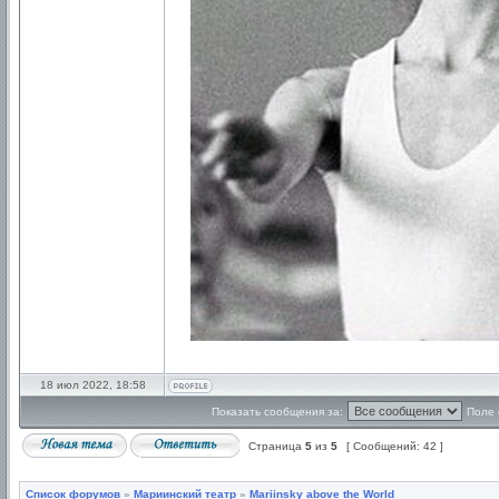
18 июл 2022, 18:58
Показать сообщения за:
Поле 
Страница
5
из
5
[ Сообщений: 42 ]
Список форумов
»
Мариинский театр
»
Mariinsky above the World