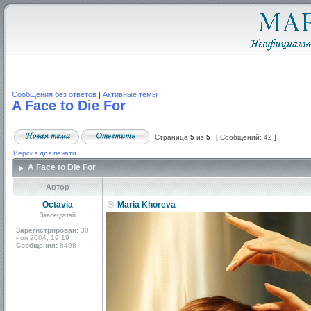
Сообщения без ответов
|
Активные темы
A Face to Die For
Страница
5
из
5
[ Сообщений: 42 ]
Версия для печати
A Face to Die For
Автор
Octavia
Maria Khoreva
Завсегдатай
Зарегистрирован:
30
ноя 2004, 19:19
Сообщения:
8408