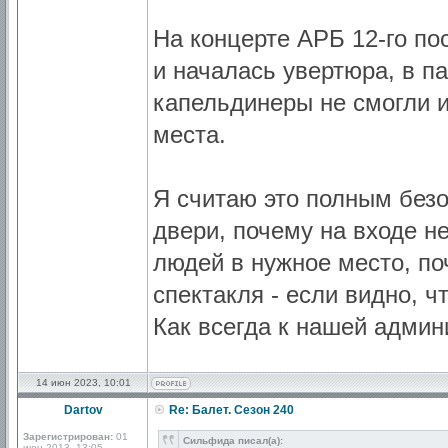
На концерте АРБ 12-го по
и началась увертюра, в п
капельдинеры не смогли и
места.
Я считаю это полным безо
двери, почему на входе н
людей в нужное место, по
спектакля - если видно, ч
Как всегда к нашей админ
14 июн 2023, 10:01
Dartov
Re: Балет. Сезон 240
Зарегистрирован:
01
Сильфида писал(а):
июн 2013, 13:05