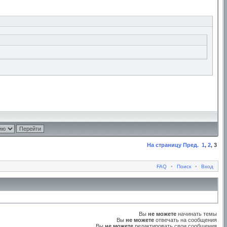
На страницу
Пред.
1
,
2
,
3
FAQ
•
Поиск
•
Вход
Вы
не можете
начинать темы
Вы
не можете
отвечать на сообщения
Вы
не можете
редактировать свои сообщения