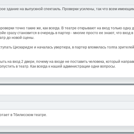
арое здание на выпускной спектакль. Проверки усилены, так что всем имеющ
роверки точно такие же, как всегда. В театре открывают на вход только одну 
фойе сразу становится в очередь в партер - многие просто ее знают, что вхо
атр до новой сцены.
ыступать Цискаридзе и началась увертюра, в партер вломилась толпа зрителей
ть на вход 2 двери, почему на входе не поставить человека, который направ
ропустить в театр. Как всегда к нашей администрации одни вопросы.
ботает в Тбилисском театре.