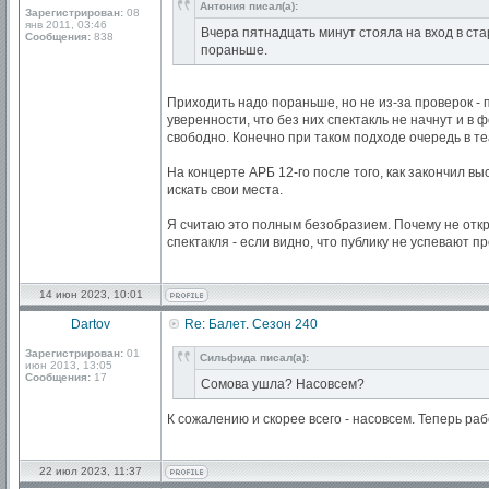
Антония писал(а):
Зарегистрирован:
08
янв 2011, 03:46
Вчера пятнадцать минут стояла на вход в ст
Сообщения:
838
пораньше.
Приходить надо пораньше, но не из-за проверок - п
уверенности, что без них спектакль не начнут и в 
свободно. Конечно при таком подходе очередь в те
На концерте АРБ 12-го после того, как закончил в
искать свои места.
Я считаю это полным безобразием. Почему не откры
спектакля - если видно, что публику не успевают п
14 июн 2023, 10:01
Dartov
Re: Балет. Сезон 240
Зарегистрирован:
01
Сильфида писал(а):
июн 2013, 13:05
Сообщения:
17
Сомова ушла? Насовсем?
К сожалению и скорее всего - насовсем. Теперь ра
22 июл 2023, 11:37