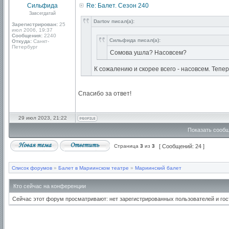
Сильфида
Re: Балет. Сезон 240
Завсегдатай
Dartov писал(а):
Зарегистрирован:
25
июл 2006, 19:37
Сообщения:
2240
Сильфида писал(а):
Откуда:
Санкт-
Петербург
Сомова ушла? Насовсем?
К сожалению и скорее всего - насовсем. Тепе
Спасибо за ответ!
29 июл 2023, 21:22
Показать сообщ
Страница
3
из
3
[ Сообщений: 24 ]
Список форумов
»
Балет в Мариинском театре
»
Мариинский балет
Кто сейчас на конференции
Сейчас этот форум просматривают: нет зарегистрированных пользователей и гост